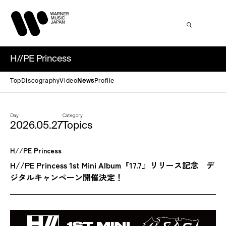
H//PE Princess
Top
Discography
Video
News
Profile
Day
Category
2026.05.27
Topics
H//PE Princess
H//PE Princess 1st Mini Album『17.7』リリース記念 デ
ジタルキャンペーン開催決定！