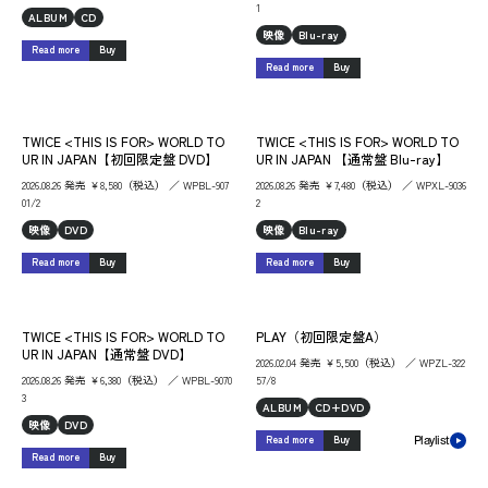
1
ALBUM
CD
映像
Blu-ray
Read more
Buy
Read more
Buy
TWICE <THIS IS FOR> WORLD TO
TWICE <THIS IS FOR> WORLD TO
UR IN JAPAN【初回限定盤 DVD】
UR IN JAPAN 【通常盤 Blu-ray】
2026.08.26 発売 ￥8,580（税込） ／ WPBL-907
2026.08.26 発売 ￥7,480（税込） ／ WPXL-9036
01/2
2
映像
DVD
映像
Blu-ray
Read more
Buy
Read more
Buy
TWICE <THIS IS FOR> WORLD TO
PLAY（初回限定盤A）
UR IN JAPAN【通常盤 DVD】
2026.02.04 発売 ￥5,500（税込） ／ WPZL-322
2026.08.26 発売 ￥6,380（税込） ／ WPBL-9070
57/8
3
ALBUM
CD+DVD
映像
DVD
Read more
Buy
Playlist
Read more
Buy