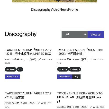
Discography
Video
News
Profile
Discography
View all
TWICE BEST ALBUM「#BEST 2015
TWICE BEST ALBUM「#BEST 2015
-2025」完全生産限定 LIMITED BOX
-2025」初回限定盤
2026.12.16 発売 ￥22,000（税込） ／ WPCL-601
2026.08.26 発売 ￥9,600（税込） ／ WPZL-3232
29/32
1/5
ALBUM
CD
ALBUM
CD+BD
Read more
Read more
Buy
TWICE BEST ALBUM「#BEST 2015
TWICE <THIS IS FOR> WORLD TO
-2025」通常盤
UR IN JAPAN【初回限定盤 Blu-ra
y】
2026.08.26 発売 ￥5,200（税込） ／ WPCL-138
06/9
2026.08.26 発売 ￥9,680（税込） ／ WPXL-9036