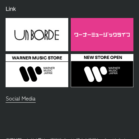
Link
Social Media