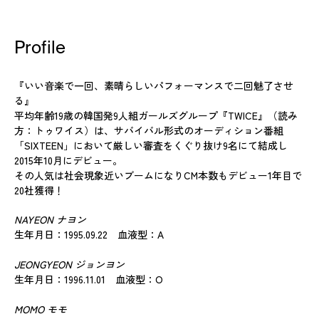
Profile
『いい音楽で一回、素晴らしいパフォーマンスで二回魅了させ
る』
平均年齢19歳の韓国発9人組ガールズグループ『TWICE』（読み
方：トゥワイス）は、サバイバル形式のオーディション番組
「SIXTEEN」において厳しい審査をくぐり抜け9名にて結成し
2015年10月にデビュー。
その人気は社会現象近いブームになりCM本数もデビュー1年目で
20社獲得！
NAYEON ナヨン
生年月日：1995.09.22 血液型：A
JEONGYEON ジョンヨン
生年月日：1996.11.01 血液型：O
MOMO モモ