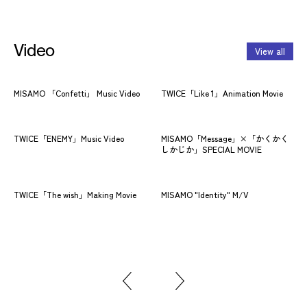
Video
View all
MISAMO 「Confetti」 Music Video
TWICE「Like 1」Animation Movie
MI
TWICE「ENEMY」Music Video
MISAMO「Message」×「かくかく
TW
しかじか」SPECIAL MOVIE
Vid
TWICE「The wish」Making Movie
MISAMO "Identity" M/V
MIS