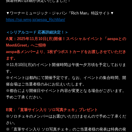
抽選特典の詳細が決定いたしました！
▼ワーナーミュージック・ジャパン『Rich Man』特設サイト▼
https://sp.wmg.jp/aespa_RichMan/
＜シリアルコード 応募詳細決定！＞
A
賞：2025年11月10日(月)開催！スペシャルイベント「aespaとの
Meet&Greet」へご招待
aespa
各メンバーより、1枚ずつポストカードをお渡しさせていただき
ます。
※11月10日(月)のイベント開催時間は午後〜夕方頃を予定しておりま
す。
※イベントは都内にて開催予定です。なお、イベントの集合時間、開
催会場はご当選者様のみにお伝えいたします。
※都合により開催日やイベント内容が変更となる場合がございます。
予めご了承ください。
B
賞：「直筆サイン入り ソロ写真チェキ」プレゼント
※ソロチェキのメンバーはお選びいただけませんので予めご了承くだ
さい。
※「直筆サイン入り ソロ写真チェキ」のご当選者様の発表は特典の発