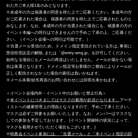
れた方ご本人様1名のみとなります。
※未成年の方は保護者の同意を得た上でご応募ください。未成年の方
がご応募された場合は、保護者の同意を得た上でご応募されたものと
みなします。なお、未成年の方が当選された場合にも、保護者の方の
イベント本編への同行はできませんので予めご了承の上、ご応募くだ
さい。（イベント会場への同行は可能です。）
※当選メール受信のため、ドメイン指定受信されている方は､事前に
受信拒否設定の解除､または「@entry.wmg.jp」を許可してください。
如何なる場合にもメールの再送はいたしません。メールが届かない場
合は落選となります。ドメイン指定等お客様のご都合によりメールが
正しく配信されなかった場合の責任は負いかねます。
※メール未着/紛失再送のお問い合わせには回答出来かねます。
＜イベント会場内外・イベント中のお願いと禁止行為＞
※
本イベントにつきましてはマスクの着用が必須となります。
アーテ
ィストへの健康管理上の理由となりますので、予めご了承ください。
マスクは必ずご持参をお願いいたします。なお、メンバーはマスクな
しでの参加を予定しております。 (イベント開催時の状況によって、
マスクを着用させていただく場合もございます。)
※
特典会イベント参加には、「当選メール」と「本イベント指定の顔