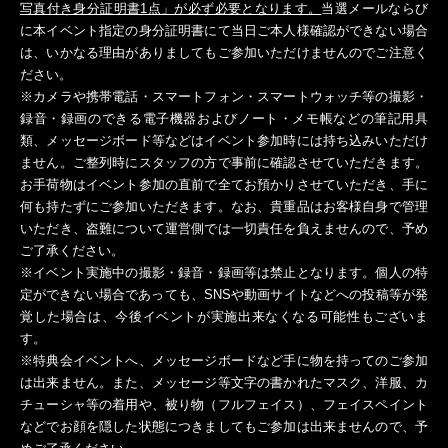
写真付き身分証明書1点」が必ず必要となります。
当選メールならび
に本イベント指定の身分証明書にて当日ご本人様確認ができない場合
は、いかなる理由がありましてもご参加いただけませんのでご注意く
ださい。
※カメラや携帯電話・スマートフォン・スマートウォッチ等の撮影・
録音・録画のできる電子機器およびノート・メモ帳などの筆記用具
類、メッセージボード等などはイベント参加時には持ち込みいただけ
ません。ご整列時にスタッフの方で事前に確認させていただきます。
お手荷物はイベント参加の直前で全てお預かりさせていただき、手に
何も持たずにご参加いただきます。なお、貴重品はお客様自身で管理
いただき、盗難について運営側では一切責任を負えませんので、予め
ご了承ください。
※イベント実施中の撮影・録音・録画等は禁止となります。個人の特
定ができない場合であっても、SNSや動画サイトなどへの投稿等が発
覚した場合は、今後イベントが実施出来なくなる可能性もございま
す。
※特典会イベントへ、メッセージボードなど手に物を持ってのご参加
は出来ません。また、メッセージ等文字の書かれたマスク、洋服、カ
チューシャ等の着用や、被り物（フルフェイス）、フェイスペイント
などでお顔を隠した状態につきましてもご参加は出来ませんので、予