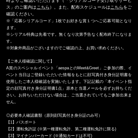
時よりご確認いただけます（「シリアルコード受け取りサービ
ス」のご案内は
こちら
）。また、配布スケジュールは
こちら
をご
確認ください。
※「応募シリアルコード」1枚でお好きな賞１つへご応募可能となり
ます。
※シリアル特典は先着です。無くなり次第予告なく配布終了になりま
す。
※対象外商品がございますのでご確認の上、お買い求めください。
【ご本人様確認に関して】
A賞のスペシャルイベント「aespaとのMeet&Greet」ご参加の際、イ
ベント当日はご登録いただいた情報をもとに顔写真付き身分証明書を
使用したご本人様確認を実施いたします。下記記載の「本イベント指
定の顔写真付き身分証明書1点」原本と当選メールを必ずお持ちくだ
さい。お持ちいただけない場合は、ご当選されていてもご参加出来ま
せん。
◎必要本人確認書類（原則顔写真付き身分証のみ可）
【1】パスポート
【2】運転免許証 (※第一種運転免許、第二種運転免許に限る)
【3】マイナンバーカード (※通知カードは不可)