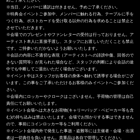
めご了承ください。
※当日、メンバーに通訳は付きません。予めご了承ください。
※特典会イベントご参加中、メンバーに触れる行為、テーブルに手を
つく行為、ポストカードを受け取る以外の行為を求めることは禁止と
させていただきます。
※会場でのプレゼントやファンレターの受付は行っておりません。ア
ーティスト本人に直接手渡し、スタッフにお渡しいただくことも禁止
です。ご持参いただかないようお願いいたします。
※会話の内容に不適切な表現（アーティストへの誹謗中傷、回答ので
きない質問等）が見られた場合など、スタッフの判断により会話の途
中でも中断してご退出いただく場合がございます。
※イベント中はスタッフがお客様の身体へ触れて誘導する場合がござ
います。この事をご了承いただけるお客様のみイベントへご参加くだ
さい。
※会場内にロッカーやクロークはございません。手荷物の管理は自己
責任にてお願いいたします。
※イベント会場へは大きなお荷物(キャリーバッグ・ベビーカー等も含
む)の持ち込みは禁止いたします。会場でお預かりする事はできません
ので、事前にコインロッカー等をご利用ください。
※イベント会場内外で発生した事故・盗難等には主催者・会場・出演
者は一切責任を負いません。貴重品は各自で管理してください。