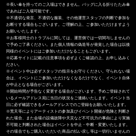
※長い傘を持ってのご入場はできません。バッグに入る折りたたみ傘
であればご入場可能です。
※不適切な発言、不適切な服装、その他運営スタッフの判断で参加を
お断りする場合もございます。ご理解の上、ご参加いただけますよう
お願いいたします。
※お客様同士のトラブルに関しては、運営側では一切関与しませんの
で予めご了承ください。また個人情報の偽造等が発覚した場合は以後
同様のイベントにはご参加いただけなることもございます。
※応募サイトに記載の注意事項を必ずよくご確認の上、お申し込みく
ださい。
※イベント中は必ずスタッフの指示をお守りください。守られない場
合は、イベントにご参加いただけなくなるだけでなく、イベント自体
が中止となる場合がございます。
※開始時間が予告なく変更する場合がございます、予めご登録されて
いるメールアドレス宛に当日の状況をご連絡いたします。イベント当
日に必ず確認できるメールアドレスでのご登録をお願いいたします。
※荒天等によりアーティストの参加及びイベント開催が危険と判断さ
れた場合、また会場の設備故障や天災など不可抗力の事由により実施
不可能と判断された場合はイベントを中止・中断・変更いたします。
その場合でもご購入いただいた商品の払い戻し等は一切行いませんの