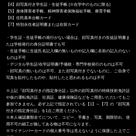
【4】顔写真付き学生証・生徒手帳 (※在学中のものに限る)
【5】身体障害者手帳、精神障害者保険福祉手帳、療育手帳
【6】住民基本台帳カード
【7】特別永住者証明書または在留カード
・学生証・生徒手帳の発行がない場合は、顔写真付きの生徒証明書ま
たは学校発行の身分証明書でも可
・生徒手帳に生徒氏名記入欄の無いものや記入欄に名前の記入のない
ものは不可
・デジタル学生証/在学証明書/予備校・専門学校発行のものは不可
・顔写真の無いものは不可、また顔写真付きでないものに、ご自身で
写真を貼付したものや、貼付したと思われるものは不可
※上記『顔写真付きの指定身分証』以外の顔写真付の特殊技術免許証
や仮の運転免許証、社員証、健康保険証などをご用意いただいてもご
参加できません。必ず上記で指定されている【1】～【7】の『顔写真
付きの指定身分証』を1点ご用意ください。
※本人確認書類全てについて、コピー、手書き、写真、期限切れ、使
用不可の細工が施してある物は不可になります。
※マイナンバーカードの個人番号等は見えないように保護した上でご