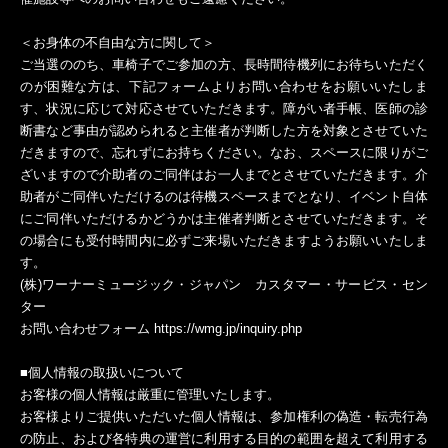
＜お身体の不自由な方に関して＞
ご当選ののち、車椅子でご参加の方、長時間待機列にお待ちいただく
のが困難な方は、下記フォームよりお問い合わせをお願いいたしま
す、状況に応じて対応させていただきます。障がい者手帳、医師の診
断書など事由が認められると主催者が判断した方を対象とさせていた
だきますので、忘れずにお持ちください。なお、スペースに限りがご
ざいますので介助者のご同伴はお一人までとさせていただきます。介
助者がご同伴いただけるのは待機スペースまでとなり、イベント自体
にご同伴いただけるかどうかは主催者判断とさせていただきます。そ
の場合にも受付時間内に必ずご来場いただきますようお願いいたしま
す。
(
株)ワーナーミュージック・ジャパン カスタマー・サービス・セン
ター
お問い合わせフォーム https://wmg.jp/inquiry.php
■個人情報の取扱いについて
お客様の個人情報は厳重に管理いたします。
お客様よりご提供いただいた個人情報は、参加権利の偽造・転売行為
の防止、および各特典の運営に利用する目的の範囲を超えて利用する