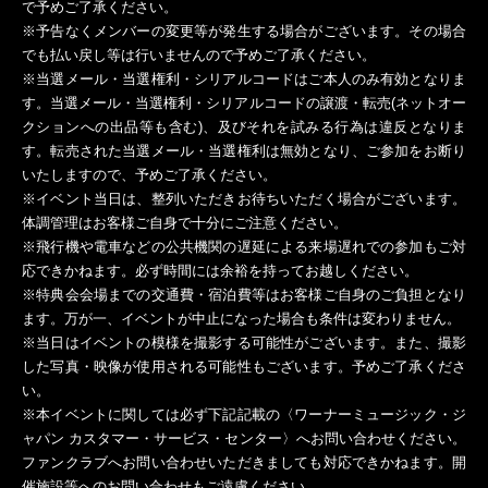
で予めご了承ください。
※予告なくメンバーの変更等が発生する場合がございます。その場合
でも払い戻し等は行いませんので予めご了承ください。
※当選メール・当選権利・シリアルコードはご本人のみ有効となりま
す。当選メール・当選権利・シリアルコードの譲渡・転売(ネットオー
クションへの出品等も含む)、及びそれを試みる行為は違反となりま
す。転売された当選メール・当選権利は無効となり、ご参加をお断り
いたしますので、予めご了承ください。
※イベント当日は、整列いただきお待ちいただく場合がございます。
体調管理はお客様ご自身で十分にご注意ください。
※飛行機や電車などの公共機関の遅延による来場遅れでの参加もご対
応できかねます。必ず時間には余裕を持ってお越しください。
※特典会会場までの交通費・宿泊費等はお客様ご自身のご負担となり
ます。万が一、イベントが中止になった場合も条件は変わりません。
※当日はイベントの模様を撮影する可能性がございます。また、撮影
した写真・映像が使用される可能性もございます。予めご了承くださ
い。
※本イベントに関しては必ず下記記載の〈ワーナーミュージック・ジ
ャパン カスタマー・サービス・センター〉へお問い合わせください。
ファンクラブへお問い合わせいただきましても対応できかねます。開
催施設等へのお問い合わせもご遠慮ください。