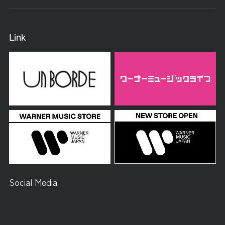
Link
Social Media