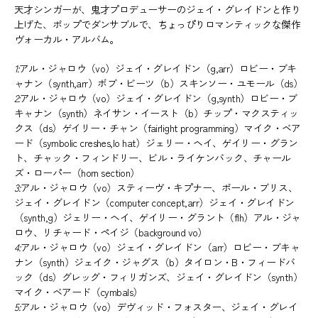
天才シンガーが、鬼才プロデューサーのジェイ・グレイドンと作り
上げた、ポップでダンサブルで、ちょっぴりロマンティックな傑作
ヴォーカル・アルバム。
1:
アル・ジャロウ（vo）ジェイ・グレイドン（g,arr）ロビー・ブキ
ャナン（synth,arr）ボブ・ビーツ（b）スキンソー・ユモール（ds）
2:
アル・ジャロウ（vo）ジェイ・グレイドン（g,synth）ロビー・ブ
キャナン（synth）ネイサン・イースト（b）チップ・マクスティッ
クス（ds）ゲイリー・チャン（fairlight programming）マイク・ベア
ード（symbolic creshes,lo hat）ジェリー・ヘイ、ゲイリー・グラン
ト、チャック・フィンドリー、ビル・ライケンバック、チャール
ズ・ローパー（horn section）
3:
アル・ジャロウ（vo）スティーヴ・キプナー、ポール・ブリス、
ジェイ・グレイドン（computer concept,arr）ジェイ・グレイドン
（synth,g）ジェリー・ヘイ、ゲイリー・グラント（flh）アル・ジャ
ロウ、リチャード・ペイジ（background vo）
4:
アル・ジャロウ（vo）ジェイ・グレイドン（arr）ロビー・ブキャ
ナン（synth）ジェイク・ジャグス（b）タイロン・B・フィードバ
ック（ds）グレッグ・フィリガンズ、ジェイ・グレイドン（synth）
マイク・ベアード（cymbals）
5:
アル・ジャロウ（vo）デヴィッド・フォスター、ジェイ・グレイ