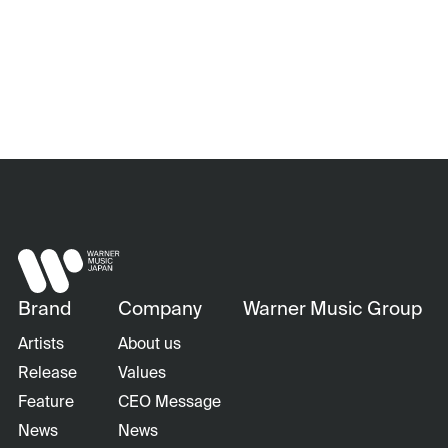
Brand
Company
Warner Music Group
Artists
About us
Release
Values
Feature
CEO Message
News
News