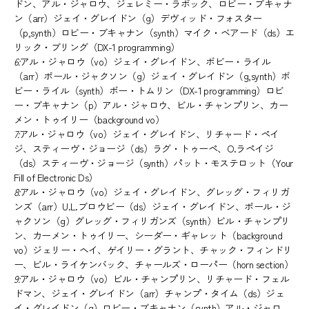
ドン、アル・ジャロウ、ジェレミー・ラボック、ロビー・ブキャナ
ン（arr）ジェイ・グレイドン（g）デヴィッド・フォスター
（p,synth）ロビー・ブキャナン（synth）マイク・ベアード（ds）エ
リック・ブリング（DX-1 programming）
6:
アル・ジャロウ（vo）ジェイ・グレイドン、ボビー・ライル
（arr）ポール・ジャクソン（g）ジェイ・グレイドン（g,synth）ボ
ビー・ライル（synth）ボー・トムリン（DX-1 programming）ロビ
ー・ブキャナン（p）アル・ジャロウ、ビル・チャンプリン、カー
メン・トゥイリー（background vo）
7:
アル・ジャロウ（vo）ジェイ・グレイドン、リチャード・ペイ
ジ、スティーヴ・ジョージ（ds）ラグ・トゥーペ、O.ラペイジ
（ds）スティーヴ・ジョージ（synth）パット・モステロット（Your
Fill of Electronic Ds）
8:
アル・ジャロウ（vo）ジェイ・グレイドン、グレッグ・フィリガ
ンズ（arr）U.L.ブロウビー（ds）ジェイ・グレイドン、ポール・ジ
ャクソン（g）グレッグ・フィリガンズ（synth）ビル・チャンプリ
ン、カーメン・トゥイリー、シーダー・ギャレット（background
vo）ジェリー・ヘイ、ゲイリー・グラント、チャック・フィンドリ
ー、ビル・ライケンバック、チャールズ・ローパー（horn section）
9:
アル・ジャロウ（vo）ビル・チャンプリン、リチャード・フェル
ドマン、ジェイ・グレイドン（arr）チャンプ・タイム（ds）ジェ
イ・グレイドン（g）ロビー・ブキャナン（synth）アル・ジャロ