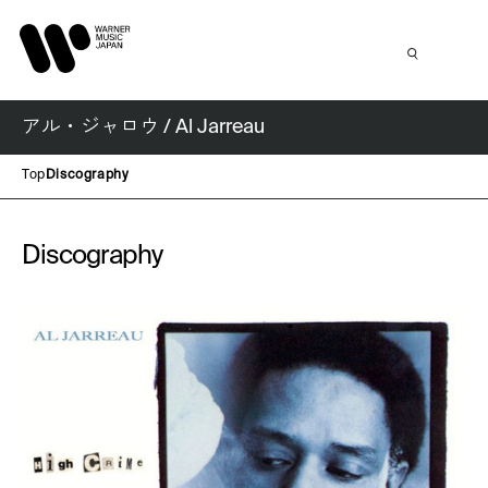
アル・ジャロウ / Al Jarreau
Top
Discography
Discography