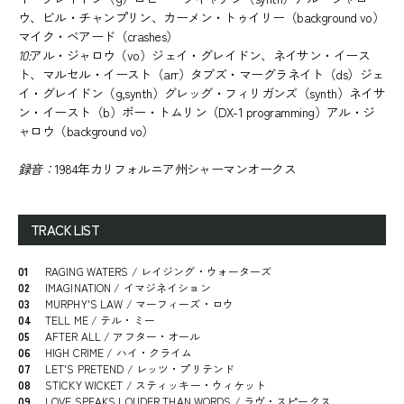
ウ、ビル・チャンプリン、カーメン・トゥイリー（background vo）
マイク・ベアード（crashes）
10:
アル・ジャロウ（vo）ジェイ・グレイドン、ネイサン・イース
ト、マルセル・イースト（arr）タブズ・マーグラネイト（ds）ジェ
イ・グレイドン（g,synth）グレッグ・フィリガンズ（synth）ネイサ
ン・イースト（b）ボー・トムリン（DX-1 programming）アル・ジ
ャロウ（background vo）
録音：
1984年カリフォルニア州シャーマンオークス
TRACK LIST
01
RAGING WATERS / レイジング・ウォーターズ
02
IMAGINATION / イマジネイション
03
MURPHY'S LAW / マーフィーズ・ロウ
04
TELL ME / テル・ミー
05
AFTER ALL / アフター・オール
06
HIGH CRIME / ハイ・クライム
07
LET'S PRETEND / レッツ・プリテンド
08
STICKY WICKET / スティッキー・ウィケット
09
LOVE SPEAKS LOUDER THAN WORDS / ラヴ・スピークス