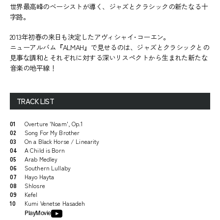
世界最高峰のベーシストが導く、ジャズとクラシックの新たなる十
字路。
2013年初春の来日も決定したアヴィシャイ･コーエン。
ニューアルバム『ALMAH』で見せるのは、ジャズとクラシックとの
見事な調和とそれぞれに対する深いリスペクトから生まれた新たな
音楽の地平線！
TRACK LIST
01
Overture 'Noam', Op.1
02
Song For My Brother
03
On a Black Horse / Linearity
04
A Child is Born
05
Arab Medley
06
Southern Lullaby
07
Hayo Hayta
08
Shlosre
09
Kefel
10
Kumi Venetse Hasadeh
PlayMovie