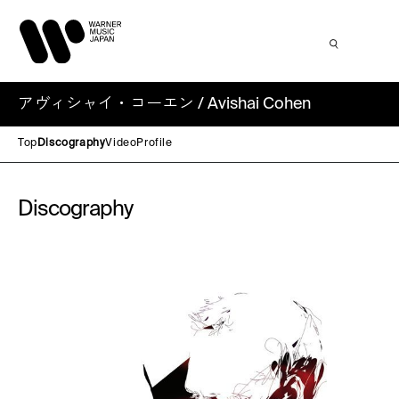
アヴィシャイ・コーエン / Avishai Cohen
Top
Discography
Video
Profile
Discography