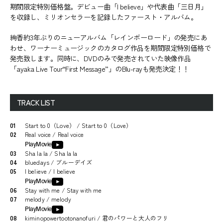
期間限定特別価格盤。デビュー曲「I believe」や代表曲「三日月」
を収録し、ミリオンセラーを記録したファースト・アルバム。
絢香約3年ぶりのニューアルバム「レインボーロード」の発売にあ
わせ、ワーナーミュージックのカタログ作品を期間限定特別価格で
発売致します。同時に、DVDのみで発売されていた映像作品
「ayaka Live Tour“First Message”」のBlu-rayも発売決定！！
TRACK LIST
01
Start to 0（Love） / Start to 0（Love）
02
Real voice / Real voice
PlayMovie
03
Sha la la / Sha la la
04
bluedays / ブルーデイズ
05
I believe / I believe
PlayMovie
06
Stay with me / Stay with me
07
melody / melody
PlayMovie
08
kiminopowertootonanofuri / 君のパワーと大人のフリ