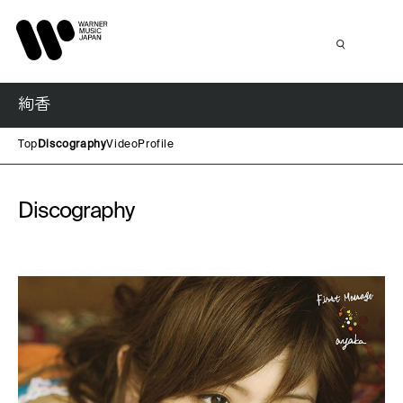
絢香
Top
Discography
Video
Profile
Discography