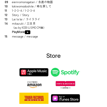
09
eiennomonogatari / 永遠の物語
10
tokiwomodoshite / 時を戻して
11
1･2･3･4 / 1･2･3･4
12
Story / Story
13
Lai la lai / ライラライ
14
mikazuki / 三日月
（
au by KDDI LISMO CM曲
）
PlayMovie
15
message / message
Store