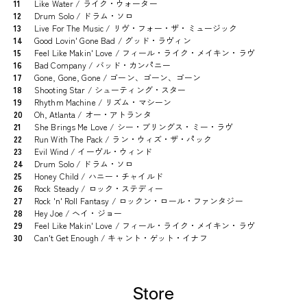
11
Like Water / ライク・ウォーター
12
Drum Solo / ドラム・ソロ
13
Live For The Music / リヴ・フォー・ザ・ミュージック
14
Good Lovin' Gone Bad / グッド・ラヴィン
15
Feel Like Makin' Love / フィール・ライク・メイキン・ラヴ
16
Bad Company / バッド・カンパニー
17
Gone, Gone, Gone / ゴーン、ゴーン、ゴーン
18
Shooting Star / シューティング・スター
19
Rhythm Machine / リズム・マシーン
20
Oh, Atlanta / オー・アトランタ
21
She Brings Me Love / シー・ブリングス・ミー・ラヴ
22
Run With The Pack / ラン・ウィズ・ザ・パック
23
Evil Wind / イーヴル・ウィンド
24
Drum Solo / ドラム・ソロ
25
Honey Child / ハニー・チャイルド
26
Rock Steady / ロック・ステディー
27
Rock 'n' Roll Fantasy / ロックン・ロール・ファンタジー
28
Hey Joe / ヘイ・ジョー
29
Feel Like Makin' Love / フィール・ライク・メイキン・ラヴ
30
Can't Get Enough / キャント・ゲット・イナフ
Store