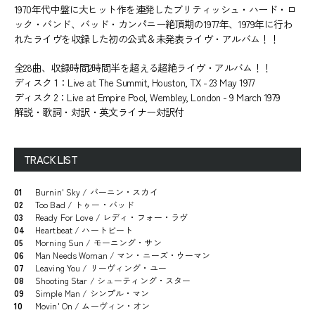
1970年代中盤に大ヒット作を連発したブリティッシュ・ハード・ロ
ック・バンド、バッド・カンパニー絶頂期の1977年、1979年に行わ
れたライヴを収録した初の公式＆未発表ライヴ・アルバム！！
全28曲、収録時間2時間半を超える超絶ライヴ・アルバム！！
ディスク 1：Live at The Summit, Houston, TX - 23 May 1977
ディスク 2：Live at Empire Pool, Wembley, London - 9 March 1979
解説・歌詞・対訳・英文ライナー対訳付
TRACK LIST
01
Burnin' Sky / バーニン・スカイ
02
Too Bad / トゥー・バッド
03
Ready For Love / レディ・フォー・ラヴ
04
Heartbeat / ハートビート
05
Morning Sun / モーニング・サン
06
Man Needs Woman / マン・ニーズ・ウーマン
07
Leaving You / リーヴィング・ユー
08
Shooting Star / シューティング・スター
09
Simple Man / シンプル・マン
10
Movin' On / ムーヴィン・オン