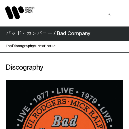
バッド・カンパニー / Bad Company
Top
Discography
Video
Profile
Discography