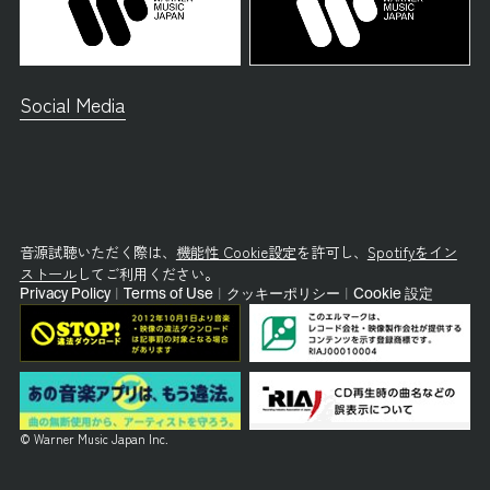
Social Media
音源試聴いただく際は、
機能性 Cookie設定
を許可し、
Spotifyをイン
ストール
してご利用ください。
Privacy Policy
|
Terms of Use
|
クッキーポリシー
|
Cookie 設定
© Warner Music Japan Inc.