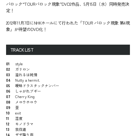
バロック“TOURバロック現象”DVD2作品、5月15日（水）同時発売決
定！
2012年11月7日にNHKホールにて行われた「TOUR バロック現象 第4現
象」が待望のDVD化！
TRACK LIST
01
style
02
ガリロン
03
溢れるは純情
04
Nutty a hermit.
05
曖昧ドラスチックナンバー
06
しゃがれブギー
07
Cherry King
08
メロウホロウ
09
歪
10
exit
11
湿度
12
モノドラマ
13
我伐道
14
ザザ降り雨