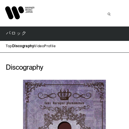
バロック
Top
Discography
Video
Profile
Discography