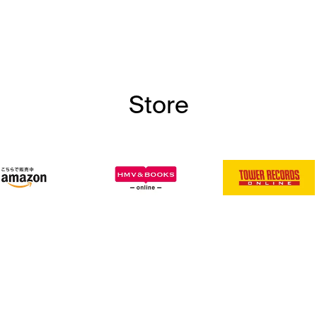
Store