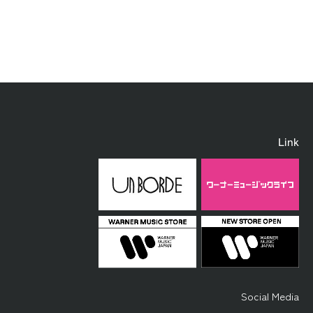
Link
Social Media