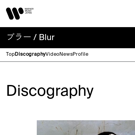
ブラー / Blur
Top
Discography
Video
News
Profile
Discography