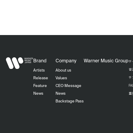
Brand
Company
Warner Music Group
サ
音
Artists
About us
サ
Release
Values
F
Feature
CEO Message
重
News
News
Backstage Pass