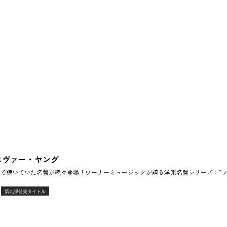
エヴァー・ヤング
で聴いていた名盤が続々登場！ワーナーミュージックが誇る洋楽名盤シリーズ：”フ
第九弾発売タイトル