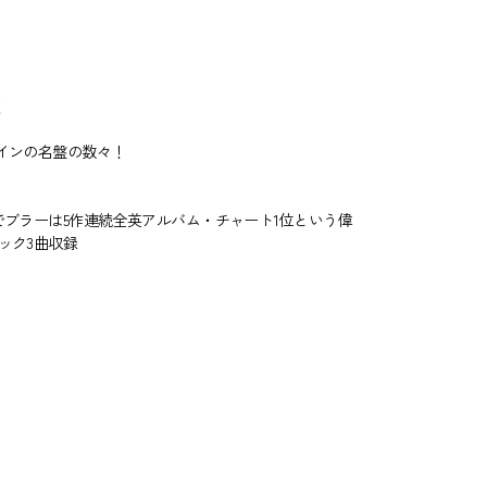
！
インの名盤の数々！
ブラーは5作連続全英アルバム・チャート1位という偉
ック3曲収録