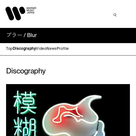
ブラー / Blur
Top
Discography
Video
News
Profile
Discography