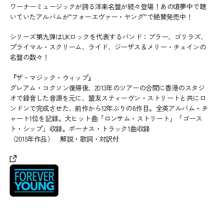
ワーナーミュージックが誇る洋楽名盤が続々登場！あの頃夢中で聴
いていたアルバムが”フォーエヴァー・ヤング”で絶賛発売中！
シリーズ第九弾はUKロックを代表するバンド：ブラー、ゴリラズ、
プライマル・スクリーム、ライド、ジーザス＆メリー・チェインの
名盤の数々！
『ザ・マジック・ウィップ』
グレアム・コクソン復帰後、2013年のツアーの合間に香港のスタジ
オで録音した音源を元に、盟友スティーヴン・ストリートと共にロ
ンドンで完成させた、前作から12年ぶりの8作目。全英アルバム・チ
ャート1位を記録。大ヒット曲「ロンサム・ストリート」「ゴース
ト・シップ」収録。ボーナス・トラック1曲収録
（2015年作品） 解説・歌詞・対訳付