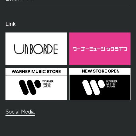
Link
Social Media