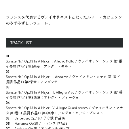
フランスを代表するヴァイオリニストとなったルノー・カピュソン
のみずみずしいフォーレ。
TRACK LIST
01
Sonate Nr.1 Op.13 In A Major: I. Allegro Molto / ヴァイオリン・ソナタ 第1番
イ長調 作品13 第1楽章：アレグロ・モルト
02
Sonate Nr.1 Op.13 In A Major: II. Andante / ヴァイオリン・ソナタ 第1番 イ
長調 作品13 第2楽章：アンダンテ
03
Sonate Nr.1 Op.13 In A Major: III. Allegro Vivo / ヴァイオリン・ソナタ 第1番
イ長調 作品13 第3楽章：アレグロ・ヴィーヴォ
04
Sonate Nr.1 Op.13 In A Major: IV. Allegro Quasi presto / ヴァイオリン・ソナ
タ 第1番 イ長調 作品13 第4楽章：アレグロ・クアジ・プレスト
05
Berceuse, Op.16 / 子守歌 作品16
06
Romance Op.28 / ロマンス 作品28
07
Andante Op.75 / アンダンテ 作品75