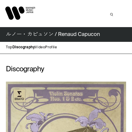
ルノー・カピュソン / Renaud Capucon
Top
Discography
Video
Profile
Discography