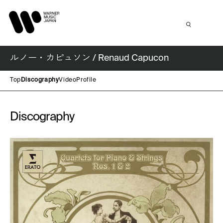
ルノー・カピュソン / Renaud Capucon
Top
Discography
Video
Profile
Discography