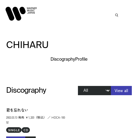
CHIHARU
Discography
Profile
Discography
View all
君を忘れない
2002.03.13 発売 ￥1,320（税込） ／ HDCA-100
92
SINGLE
CD