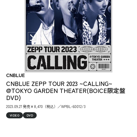
CNBLUE
CNBLUE ZEPP TOUR 2023 ~CALLING~
@TOKYO GARDEN THEATER(BOICE限定盤
DVD)
2023.09.27 発売￥8,470（税込）／WPBL-60012/3
VIDEO
DVD