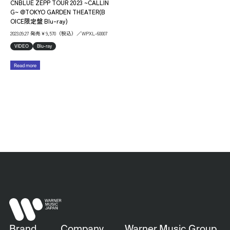
CNBLUE ZEPP TOUR 2023 ~CALLIN
G~ @TOKYO GARDEN THEATER(B
OICE限定盤 Blu-ray)
2023.09.27 発売￥9,570（税込）／WPXL-60007
VIDEO
Blu-ray
Read more
Brand
Company
Warner Music Group