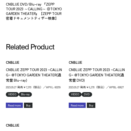
CNBLUE DVD/Blu-ray 『ZEPP
TOUR 2023 ～CALLING～ ＠TOKYO
GARDEN THEATER』【ZEPP TOUR
密着ドキュメントティザー映像】
Related Product
CNBLUE
CNBLUE
CNBLUE ZEPP TOUR 2023 ~CALLIN
CNBLUE ZEPP TOUR 2023 ~CALLIN
G~ @TOKYO GARDEN THEATER(通
G~ @TOKYO GARDEN THEATER(通
常盤 Blu-ray)
常盤 DVD)
2023.09.27 発売￥7,370（税込）／WPXL-90299
2023.09.27 発売￥6,270（税込）／WPBL-90627
VIDEO
Blu-ray
VIDEO
DVD
Read more
Buy
Read more
Buy
CNBLUE