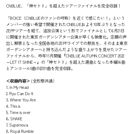
CNBLUE、「神セトリ」を超えたツアーファイナルを完全収録！
「BOICE（CNBLUEのファンの呼称）を近くで感じたい！」という
メンバーの強い希望で開催されたCNBLUEおよそ10年ぶりとなった
ZEPPツアーを経て、追加公演という形でファイナルとして6月21日
に開催された東京ガーデンシアター公演が早くも映像化。念願の声
出し解禁となった全国各地のZEPPライブでの熱気を、そのまま東京
ガーデンシアターへと持ち込んだような盛り上がりを見せたツアー
ファイナルから、昨年11月開催『CNBLUE AUTUMN CONCERT 2022
～LET IT SHINE～』の「神セトリ」を超えた選曲となった本編16曲
とアンコール5曲の計21曲を完全収録。
＜収録内容＞
(全形態共通）
1. In My Head
2. Ryu Can Do It
3. Where You Are
4. This is
5. Time is over
6. SHAKE
7. Supernova
8. Royal Rumble