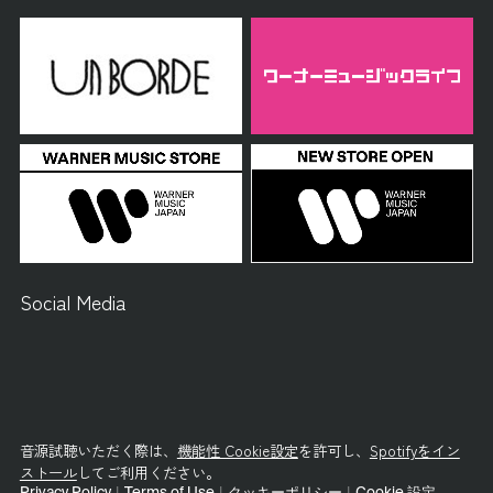
Social Media
音源試聴いただく際は、
機能性 Cookie設定
を許可し、
Spotifyをイン
ストール
してご利用ください。