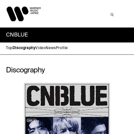
CNBLUE
Top
Discography
Video
News
Profile
Discography