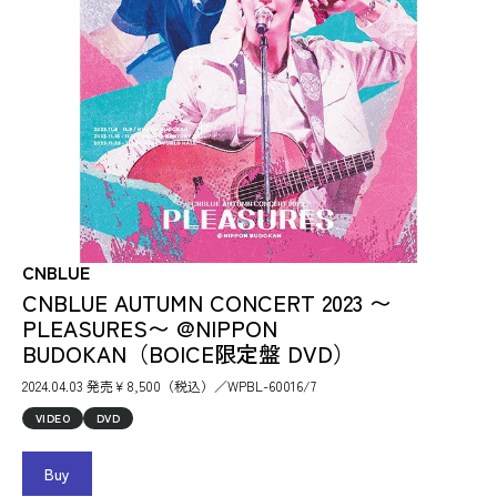
CNBLUE
CNBLUE AUTUMN CONCERT 2023 〜
PLEASURES〜 @NIPPON
BUDOKAN（BOICE限定盤 DVD）
2024.04.03 発売￥8,500（税込）／WPBL-60016/7
VIDEO
DVD
Buy