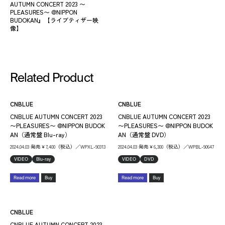
AUTUMN CONCERT 2023 〜
PLEASURES〜 @NIPPON
BUDOKAN』【ライブティザー映
像】
Related Product
CNBLUE
CNBLUE
CNBLUE AUTUMN CONCERT 2023
CNBLUE AUTUMN CONCERT 2023
〜PLEASURES〜 @NIPPON BUDOK
〜PLEASURES〜 @NIPPON BUDOK
AN（通常盤 Blu-ray）
AN（通常盤 DVD）
2024.04.03 発売￥7,400（税込）／WPXL-90313
2024.04.03 発売￥6,300（税込）／WPBL-90647
VIDEO
Blu-ray
VIDEO
DVD
Read more
Buy
Read more
Buy
CNBLUE
CNBLUE AUTUMN CONCERT 2023