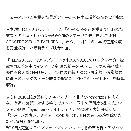
ニューアルバムを携えた最新ツアーから日本武道館公演を完全収録
日本7枚目のオリジナルアルバム『PLEASURES』を携えて行われた
東京・名古屋・神戸全3か所6公演のツアー「CNBLUE AUTUMN
CONCERT 2023 ～PLEASURES～」から、11月9日の日本武道館公演
を完全収録した最新ライブ映像作品。
『PLEASURES』でアップデートされたCNBLUEのロックが存分に披
露された全22曲は今ツアーが初演の新曲を中心に、人気の高い韓国
楽曲も含んだCNBLUEテッパン曲の連続！BOICE限定盤、通常盤共
に当日のバックステージ映像を収めた「SPECIAL FEATURE」を特典
収録。
さらにBOICE限定盤にはアルバムリード曲「Synchronize」にちな
み、身近なお題に対する答えでメンバー同士の理解度を測ったスペ
シャル企画「Synchronize CNBLUE」と、各公演で大好評だった
「CNBLUEの食レポタイム」のMC集（11月9日の東京公演を除いた
計5公演分）を特典化。
BOICE限定盤はライブフォトブックレット付きの三方背・デジパッ