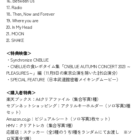
16. Between Us
17. Radio
18. Then, Now and Forever
19. Where you are
20. In My Head
21. MOON
22. SHAKE
＜特典映像＞
・Synchronize CNBLUE
・CNBLUEの食レポタイム集「CNBLUE AUTUMN CONCERT 2023 ～
PLEASURES～」編（11月9日の東京公演を除いた計5公演分）
・SPECIAL FEATURE（日本武道館密着メイキングムービー）
＜購入者特典＞
楽天ブックス：A4クリアファイル（集合写真1種）
セブンネットショッピング：アクリルキーホルダー（ソロ写真3種
セット）
Amazon.co.jp：ビジュアルシート（ソロ写真3枚セット）
HMV：クリアトレカ（集合写真1種）
応援店：ステッカー（全3種のうち1種をランダムにてお渡し ※ソ
ロ写真全3種）