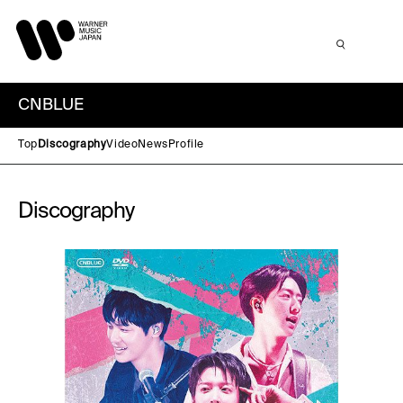
CNBLUE
Top
Discography
Video
News
Profile
Discography