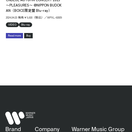
〜PLEASURES〜 @NIPPON BUDOK
AN（BOICE限定盤 Blu-ray）
2024.04.03 発売￥9,600（税込）／WPXL-60009
VIDEO
Blu-ray
Read more
Buy
Brand
Company
Warner Music Group