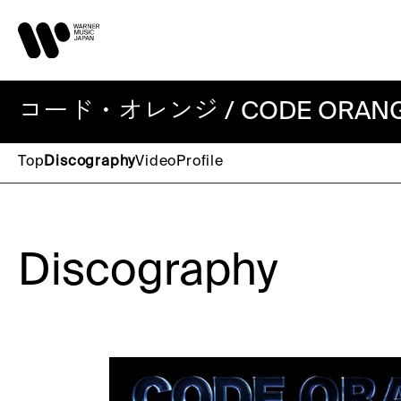
コード・オレンジ / CODE ORAN
Top
Discography
Video
Profile
Discography