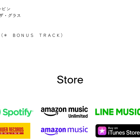
カービン
イド・ザ・グラス
ザ・カッター（＊ ＢＯＮＵＳ ＴＲＡＣＫ）
Store