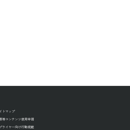
イトマップ
源等コンテンツ使用申請
プライヤー向け行動規範