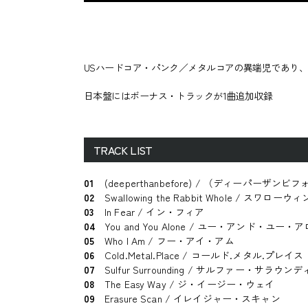
USハードコア・パンク／メタルコアの異端児であり、
日本盤にはボーナス・トラックが1曲追加収録
TRACK LIST
01
(deeperthanbefore) / （ディーパーザンビ
02
Swallowing the Rabbit Whole / 
03
In Fear / イン・フィア
04
You and You Alone / ユー・アンド・ユー・
05
Who I Am / フー・アイ・アム
06
Cold.Metal.Place / コールド.メタル.プレイス
07
Sulfur Surrounding / サルファー・サラウン
08
The Easy Way / ジ・イージー・ウェイ
09
Erasure Scan / イレイジャー・スキャン