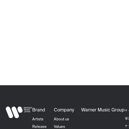
Brand
Company
Warner Music Group
サ
音
Artists
About us
サ
Release
Values