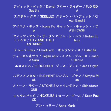
デヴィッド・ゲッタ / David
フロー・ライダー / FLO RID
Guetta
A
スクリレックス / SKRILLEX
クリーン・バンディット / Cl
ean Bandit
アイコナ・ポップ / Icona Po
キャッシュ・キャッシュ / C
p
ASH CASH
フィッツ・アンド・ザ・タン
ロビン・シュルツ / Robin Sc
トラムズ / FITZ AND THE T
hulz
ANTRUMS
チャーリーxcx / Charli xcx
ギャランティス / Galantis
ティーガン＆サラ / Tegan an
ジェイソン・デルーロ / Jaso
d Sara
n Derulo
エコスミス / ECHOSMITH
ジェス・グリン / Jess Glynn
e
ルディメンタル / RUDIMENT
シンプル・プラン / Simple Pl
AL
an
ストーン・サワー / STONE S
シャインダウン / Shinedown
OUR
ニッケルバック / NICKELBA
ショーン・ポール / Sean Pau
CK
l
アン・マリー / Anne-Marie