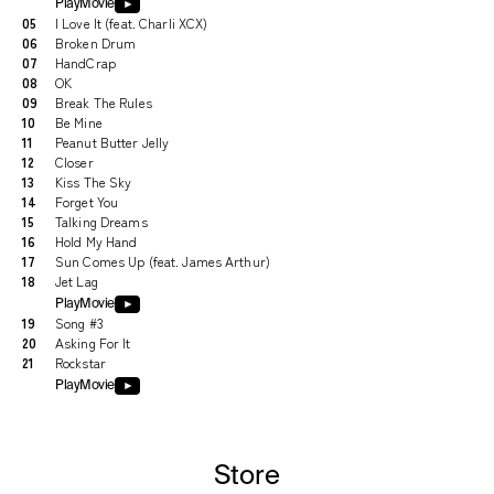
PlayMovie
05
I Love It (feat. Charli XCX)
06
Broken Drum
07
HandCrap
08
OK
09
Break The Rules
10
Be Mine
11
Peanut Butter Jelly
12
Closer
13
Kiss The Sky
14
Forget You
15
Talking Dreams
16
Hold My Hand
17
Sun Comes Up (feat. James Arthur)
18
Jet Lag
PlayMovie
19
Song #3
20
Asking For It
21
Rockstar
PlayMovie
Store