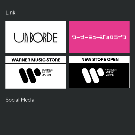
Link
Social Media