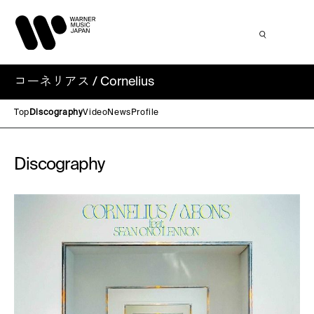
コーネリアス / Cornelius
Top
Discography
Video
News
Profile
Discography