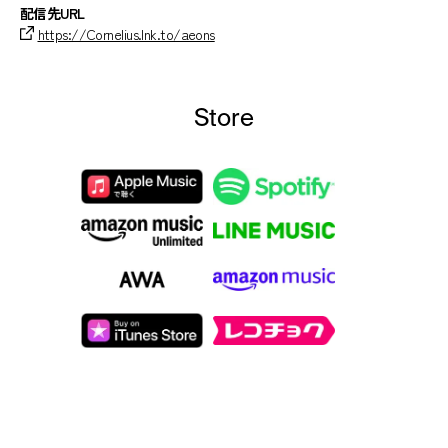
配信先URL
https://Cornelius.lnk.to/aeons
Store