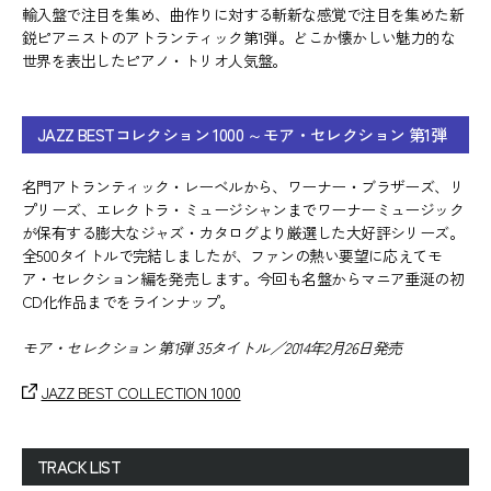
輸入盤で注目を集め、曲作りに対する斬新な感覚で注目を集めた新
鋭ピアニストのアトランティック第1弾。どこか懐かしい魅力的な
世界を表出したピアノ・トリオ人気盤。
JAZZ BESTコレクション 1000 ～モア・セレクション 第1弾
名門アトランティック・レーベルから、ワーナー・ブラザーズ、リ
プリーズ、エレクトラ・ミュージシャンまでワーナーミュージック
が保有する膨大なジャズ・カタログより厳選した大好評シリーズ。
全500タイトルで完結しましたが、ファンの熱い要望に応えてモ
ア・セレクション編を発売します。今回も名盤からマニア垂涎の初
CD化作品までをラインナップ。
モア・セレクション 第1弾 35タイトル／2014年2月26日発売
JAZZ BEST COLLECTION 1000
TRACK LIST