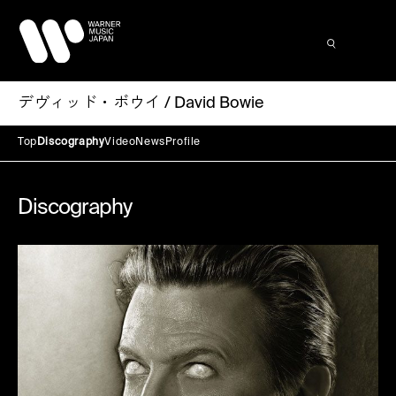
デヴィッド・ボウイ / David Bowie
Top
Discography
Video
News
Profile
Discography