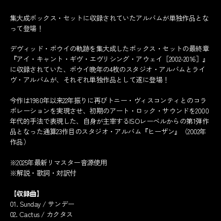
集大成ボックス・セットに収録されていたアルバムが単独作品とな
って登場！
デヴィッド・ボウイの軌跡を集大成したボックス・セットの最終章
『アイ・キャント・ギヴ・エヴリシング・アウェイ［2002-2016］』
に収録されていた、ボウイ晩年の4枚のスタジオ・アルバムとライ
ヴ・アルバムが、それぞれ単独作品として遂に登場！
今作は1980年以来22年振りに再びトニー・ヴィスコンティとのコラ
ボレーションを実現させ、初期のアート・ロック・サウンドを2000
年代的手法で表現した、自身が主宰するISOレーベルからの第1弾作
品となった通算23作目のスタジオ・アルバム『ヒーザン』（2002年
作品）
※2025年最新リマスター音源使用
※解説・歌詞・対訳付
【収録曲】
01. Sunday / サンデー
02. Cactus / カクタス