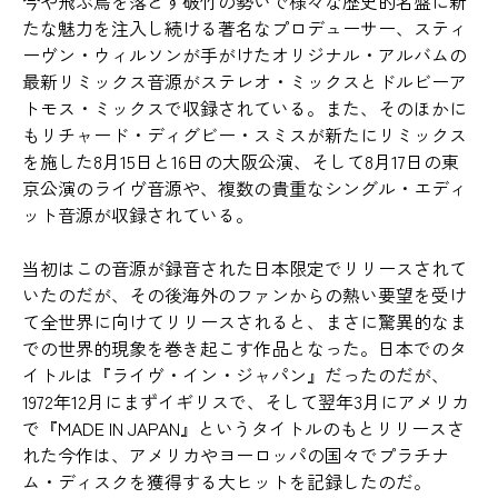
今や飛ぶ鳥を落とす破竹の勢いで様々な歴史的名盤に新
たな魅力を注入し続ける著名なプロデューサー、スティ
ーヴン・ウィルソンが手がけたオリジナル・アルバムの
最新リミックス音源がステレオ・ミックスとドルビーア
トモス・ミックスで収録されている。また、そのほかに
もリチャード・ディグビー・スミスが新たにリミックス
を施した8月15日と16日の大阪公演、そして8月17日の東
京公演のライヴ音源や、複数の貴重なシングル・エディ
ット音源が収録されている。
当初はこの音源が録音された日本限定でリリースされて
いたのだが、その後海外のファンからの熱い要望を受け
て全世界に向けてリリースされると、まさに驚異的なま
での世界的現象を巻き起こす作品となった。日本でのタ
イトルは『ライヴ・イン・ジャパン』だったのだが、
1972年12月にまずイギリスで、そして翌年3月にアメリカ
で『MADE IN JAPAN』というタイトルのもとリリースさ
れた今作は、アメリカやヨーロッパの国々でプラチナ
ム・ディスクを獲得する大ヒットを記録したのだ。