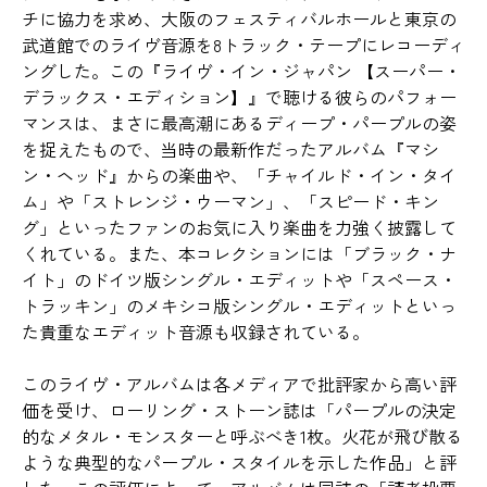
チに協力を求め、大阪のフェスティバルホールと東京の
武道館でのライヴ音源を8トラック・テープにレコーディ
ングした。この『ライヴ・イン・ジャパン 【スーパー・
デラックス・エディション】』で聴ける彼らのパフォー
マンスは、まさに最高潮にあるディープ・パープルの姿
を捉えたもので、当時の最新作だったアルバム『マシ
ン・ヘッド』からの楽曲や、「チャイルド・イン・タイ
ム」や「ストレンジ・ウーマン」、「スピード・キン
グ」といったファンのお気に入り楽曲を力強く披露して
くれている。また、本コレクションには「ブラック・ナ
イト」のドイツ版シングル・エディットや「スペース・
トラッキン」のメキシコ版シングル・エディットといっ
た貴重なエディット音源も収録されている。
このライヴ・アルバムは各メディアで批評家から高い評
価を受け、ローリング・ストーン誌は「パープルの決定
的なメタル・モンスターと呼ぶべき1枚。火花が飛び散る
ような典型的なパープル・スタイルを示した作品」と評