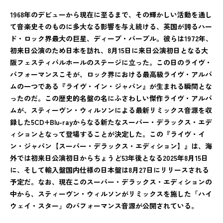
1968年のデビューから現在に至るまで、その輝かしい活動を通し
て音楽史そのものに多大なる影響を与え続ける、英国が誇るハー
ド・ロック界最大の巨星、ディープ・パープル。彼らは1972年、
初来日公演のため日本を訪れ、8月15日に来日公演初日となる大
阪フェスティバルホールのステージに立った。この日のライヴ・
パフォーマンスこそが、ロック界における最高級ライヴ・アルバ
ムの一つである『ライヴ・イン・ジャパン』が生まれる瞬間とな
ったのだ。この歴史的名盤の名にふさわしい傑作ライヴ・アルバ
ムが、スティーヴン・ウィルソンによる最新リミックス音源を収
録した5CD+Blu-rayからなる新たなスーパー・デラックス・エデ
ィションとなって登場することが決定した。この『ライヴ・イ
ン・ジャパン【スーパー・デラックス・エディション】』は、海
外では初来日公演初日からちょうど53年後となる2025年8月15日
に、そして輸入盤国内仕様の日本盤は8月27日にリリースされる
予定だ。なお、現在このスーパー・デラックス・エディションの
中から、スティーヴン・ウィルソンがリミックスを施した「ハイ
ウェイ・スター」のパフォーマンス音源が公開されている。