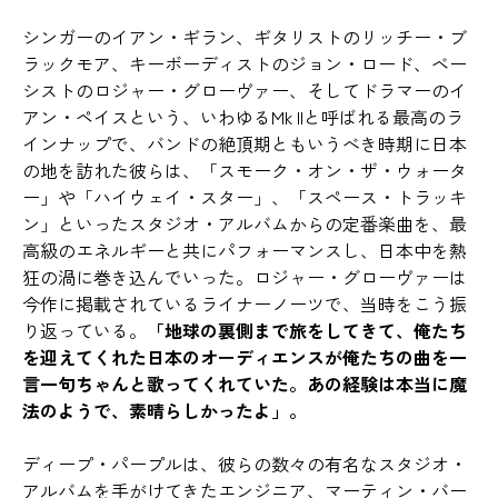
シンガーのイアン・ギラン、ギタリストのリッチー・ブ
ラックモア、キーボーディストのジョン・ロード、ベー
シストのロジャー・グローヴァー、そしてドラマーのイ
アン・ペイスという、いわゆるMk IIと呼ばれる最高のラ
インナップで、バンドの絶頂期ともいうべき時期に日本
の地を訪れた彼らは、「スモーク・オン・ザ・ウォータ
ー」や「ハイウェイ・スター」、「スペース・トラッキ
ン」といったスタジオ・アルバムからの定番楽曲を、最
高級のエネルギーと共にパフォーマンスし、日本中を熱
狂の渦に巻き込んでいった。ロジャー・グローヴァーは
今作に掲載されているライナーノーツで、当時をこう振
り返っている。
「地球の裏側まで旅をしてきて、俺たち
を迎えてくれた日本のオーディエンスが俺たちの曲を一
言一句ちゃんと歌ってくれていた。あの経験は本当に魔
法のようで、素晴らしかったよ」。
ディープ・パープルは、彼らの数々の有名なスタジオ・
アルバムを手がけてきたエンジニア、マーティン・バー