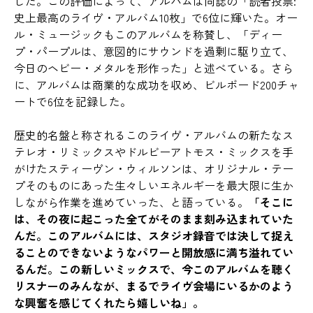
した。この評価によって、アルバムは同誌の「読者投票:
史上最高のライヴ・アルバム10枚」で6位に輝いた。オー
ル・ミュージックもこのアルバムを称賛し、「ディー
プ・パープルは、意図的にサウンドを過剰に駆り立て、
今日のヘビー・メタルを形作った」と述べている。さら
に、アルバムは商業的な成功を収め、ビルボード200チャ
ートで6位を記録した。
歴史的名盤と称されるこのライヴ・アルバムの新たなス
テレオ・リミックスやドルビーアトモス・ミックスを手
がけたスティーヴン・ウィルソンは、オリジナル・テー
プそのものにあった生々しいエネルギーを最大限に生か
しながら作業を進めていった、と語っている。
「そこに
は、その夜に起こった全てがそのまま刻み込まれていた
んだ。このアルバムには、スタジオ録音では決して捉え
ることのできないようなパワーと開放感に満ち溢れてい
るんだ。この新しいミックスで、今このアルバムを聴く
リスナーのみんなが、まるでライヴ会場にいるかのよう
な興奮を感じてくれたら嬉しいね」。