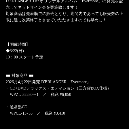
D'ERLANGER 11th
オリジナルアルバム「Evermore」の発売を記
念してネットサイン会を実施致します！
対象商品は先着順での販売となり、期間内であっても販売数の上
限に達し次第終了とさせていただきますのでお早めに！
【開催時間】
◆3/22(日)
19
：00 スタート予定
■■ 対象商品 ■■
2026
月4月22日発売 D'ERLANGER「Evermore」
・CD+DVDデラックス・エディション（三方背BOX仕様）
WPZL-32280～1 ／ 税込 ¥6,050
・通常盤CD
WPCL-13755 ／ 税込 ¥3,410