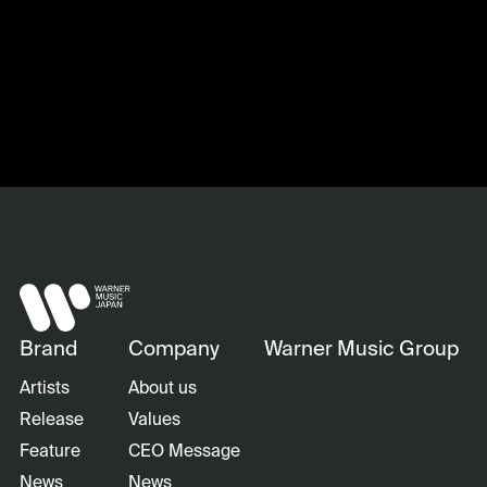
Back
Brand
Company
Warner Music Group
Artists
About us
Release
Values
Feature
CEO Message
News
News