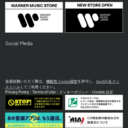
Social Media
音源試聴いただく際は、
機能性 Cookie設定
を許可し、
Spotifyをイン
ストール
してご利用ください。
Privacy Policy
|
Terms of Use
|
クッキーポリシー
|
Cookie 設定