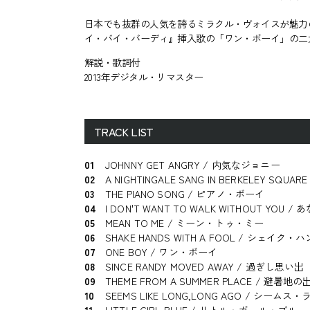
日本でも抜群の人気を誇るミラクル・ヴォイスが魅力の
イ・バイ・バーディ』挿入歌の「ワン・ボーイ」の二大
解説・歌詞付
2013年デジタル・リマスター
TRACK LIST
01
JOHNNY GET ANGRY / 内気なジョニー
02
A NIGHTINGALE SANG IN BERKELE
03
THE PIANO SONG / ピアノ・ボーイ
04
I DON'T WANT TO WALK WITHOUT YOU
05
MEAN TO ME / ミーン・トゥ・ミー
06
SHAKE HANDS WITH A FOOL / シェ
07
ONE BOY / ワン・ボーイ
08
SINCE RANDY MOVED AWAY / 過ぎし思い出
09
THEME FROM A SUMMER PLACE / 避暑地
10
SEEMS LIKE LONG,LONG AGO / シ