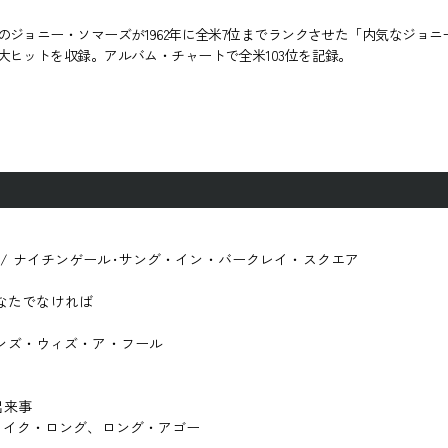
ジョニー・ソマーズが1962年に全米7位までランクさせた「内気なジョニー
ヒットを収録。アルバム・チャートで全米103位を記録。
Y SQUARE / ナイチンゲール･サング・イン・バークレイ・スクエア
 / あなたでなければ
イク・ハンズ・ウィズ・ア・フール
の出来事
ームス・ライク・ロング、ロング・アゴー