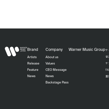
Brand
Company
Warner Music Group
サ
音
Artists
About us
サ
Release
Values
F
Feature
CEO Message
重
News
News
Backstage Pass