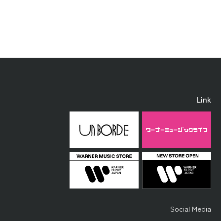
Link
Social Media