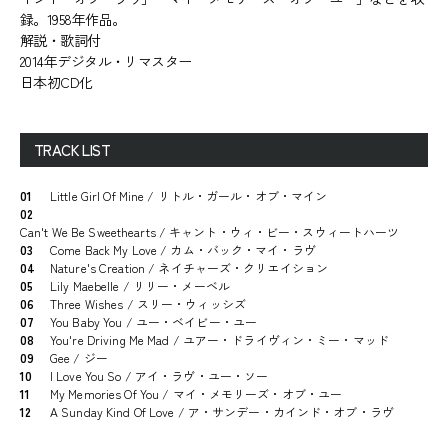
録。1958年作品。
解説・歌詞付
2014年デジタル・リマスター
日本初CD化
TRACK LIST
01
Little Girl Of Mine / リトル・ガール・オブ・マイン
02
Can't We Be Sweethearts / キャント・ウィ・ビー・スウィートハーツ
03
Come Back My Love / カム・バック・マイ・ラヴ
04
Nature's Creation / ネイチャーズ・クリエイション
05
Lily Maebelle / リリー・メーベル
06
Three Wishes / スリー・ウィッシズ
07
You Baby You / ユー・ベイビー・ユー
08
You're Driving Me Mad / ユアー・ドライヴィン・ミー・マッド
09
Gee / ジー
10
I Love You So / アイ・ラヴ・ユー・ソー
11
My Memories Of You / マイ・メモリーズ・オブ・ユー
12
A Sunday Kind Of Love / ア・サンデー・カインド・オブ・ラヴ