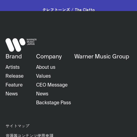
クレフトーンズ / The Clefto
nes
Brand
Company
Warner Music Group
Artists
About us
Release
Values
Feature
CEO Message
News
News
Backstage Pass
サイトマップ
音源等コンテンツ使用申請