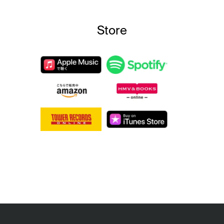
Store