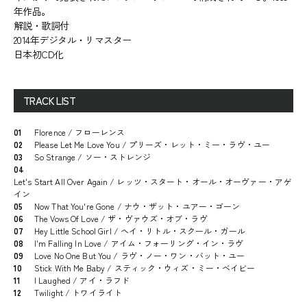
年作品。
解説・歌詞付
2014年デジタル・リマスター
日本初CD化
TRACK LIST
01
Florence / フローレンス
02
Please Let Me Love You / プリーズ・レット・ミー・ラヴ・ユー
03
So Strange / ソー・ストレンジ
04
Let's Start All Over Again / レッツ・スタート・オール・オーヴァー・アゲ
イン
05
Now That You're Gone / ナウ・ザット・ユアー・ゴーン
06
The Vows Of Love / ザ・ヴァウズ・オブ・ラヴ
07
Hey Little School Girl / ヘイ・リトル・スクール・ガール
08
I'm Falling In Love / アイム・フォーリング・イン・ラヴ
09
Love No One But You / ラヴ・ノー・ワン・バット・ユー
10
Stick With Me Baby / スティック・ウィズ・ミー・ベイビー
11
I Laughed / アイ・ラフド
12
Twilight / トワイライト