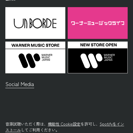
Social Media
音源試聴いただく際は、
機能性 Cookie設定
を許可し、
Spotifyをイン
ストール
してご利用ください。