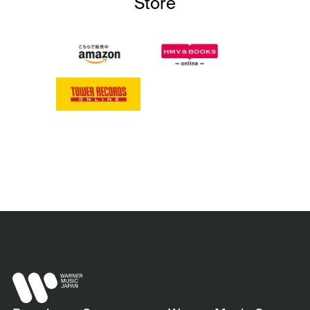
Store