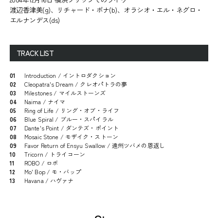
渡辺香津美(g)、リチャード・ボナ(b)、オラシオ・エル・ネグロ・
エルナンデス(ds)
TRACK LIST
01
Introduction / イントロダクション
02
Cleopatra's Dream / クレオパトラの夢
03
Milestones / マイルストーンズ
04
Naima / ナイマ
05
Ring of Life / リング・オブ・ライフ
06
Blue Spiral / ブルー・スパイラル
07
Dante's Point / ダンテズ・ポイント
08
Mosaic Stone / モザイク・ストーン
09
Favor Return of Ensyu Swallow / 遠州ツバメの恩返し
10
Tricorn / トライコーン
11
ROBO / ロボ
12
Mo' Bop / モ・バップ
13
Havana / ハヴァナ