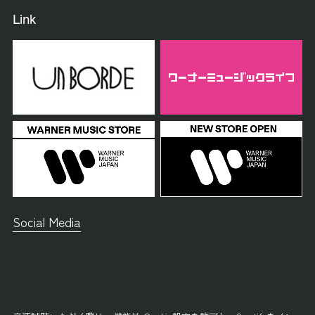
Link
Social Media