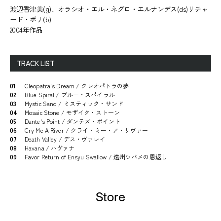
渡辺香津美(g)、オラシオ・エル・ネグロ・エルナンデス(ds)リチャ
ード・ボナ(b)
2004年作品
TRACK LIST
01
Cleopatra's Dream / クレオパトラの夢
02
Blue Spiral / ブルー・スパイラル
03
Mystic Sand / ミスティック・サンド
04
Mosaic Stone / モザイク・ストーン
05
Dante's Point / ダンテズ・ポイント
06
Cry Me A River / クライ・ミー・ア・リヴァー
07
Death Valley / デス・ヴァレイ
08
Havana / ハヴァナ
09
Favor Return of Ensyu Swallow / 遠州ツバメの恩返し
Store