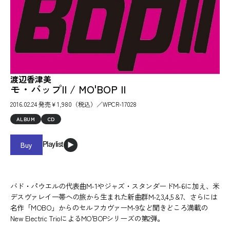
渡辺香津美
モ・バップII / MO'BOP II
2016.02.24 発売￥1,980（税込）／WPCR-17028
ALBUM
CD
Buy
Playlist
バド・パウエルの代表曲M-1やジャズ・スタンダードM-6に加え、米
デスヴァレイ一帯への旅から生まれた新曲群M-2,3,4,5 &7、さらには
名作「MOBO」からのセルフカヴァーM-9など聞きどころ満載の
New Electric TrioによるMO'BOPシリーズの第2弾。