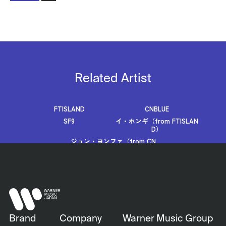
Related Artist
FTISLAND
CNBLUE
SF9
イ・ホンギ（from FTISLAN
D）
ジョン・ヨンファ（from CN
BLUE）
Brand
Company
Warner Music Group