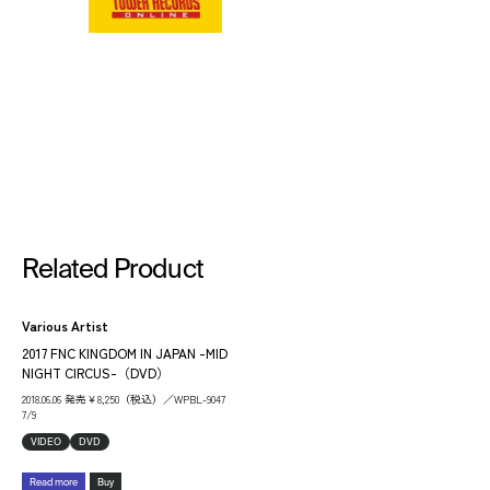
Related Product
Various Artist
2017 FNC KINGDOM IN JAPAN -MID
NIGHT CIRCUS-（DVD）
2018.06.06 発売￥8,250（税込）／WPBL-9047
7/9
VIDEO
DVD
Read more
Buy