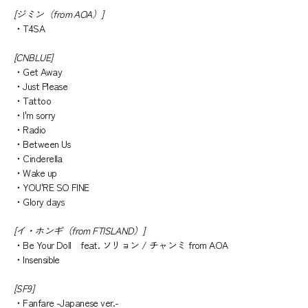
[ジミン（from AOA）]
・T4SA
[CNBLUE]
・Get Away
・Just Please
・Tattoo
・I'm sorry
・Radio
・Between Us
・Cinderella
・Wake up
・YOU'RE SO FINE
・Glory days
[イ・ホンギ（from FTISLAND）]
・Be Your Doll feat. ソリョン / チャンミ from AOA
・Insensible
[SF9]
・Fanfare -Japanese ver.-