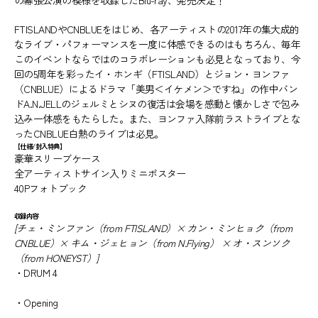
の幕張公演の模様を収録したBlu-ray、発売決定！
FTISLANDやCNBLUEをはじめ、各アーティストの2017年の集大成的
なライブ・パフォーマンスを一度に体感できるのはもちろん、毎年
このイベントならではのコラボレーションも必見となっており、今
回の5周年を彩ったイ・ホンギ（FTISLAND）とジョン・ヨンファ
（CNBLUE）によるドラマ「美男＜イケメン＞ですね」の作中バン
ドA.N.JELLのジェルミとシヌの復活は会場を感動と懐かしさで包み
込み一体感をもたらした。また、ヨンファ入隊前ラストライブとな
ったCNBLUE白熱のライブは必見。
【仕様/封入特典】
豪華スリーブケース
全アーティストサイン入りミニポスター
40Pフォトブック
収録内容
[チェ・ミンファン（from FTISLAND）× カン・ミンヒョク（from
CNBLUE）× キム・ジェヒョン（from N.Flying） × オ・スンソク
（from HONEYST）]
・DRUM 4
・Opening