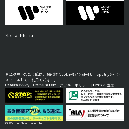
Social Media
音源試聴いただく際は、
機能性 Cookie設定
を許可し、
Spotifyをイン
ストール
してご利用ください。
Privacy Policy
|
Terms of Use
|
クッキーポリシー
|
Cookie 設定
© Warner Music Japan Inc.