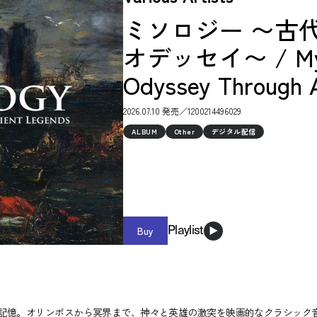
ミソロジー 〜古
オデッセイ〜 / Mytho
Odyssey Through 
2026.07.10 発売／1200214496029
ALBUM
Other
デジタル配信
Buy
Playlist
記憶。オリンポスから冥界まで、神々と英雄の激突を映画的なクラシック