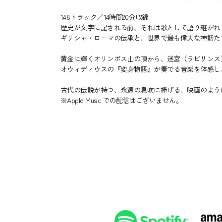
148トラック／14時間20分収録
歴史が文字に記される前、それは歌として語り継がれ
ギリシャ・ローマの伝承と、世界で最も偉大な神話た
黄金に輝くオリンポス山の頂から、迷宮（ラビリンス
オウィディウスの『変身物語』が奏でる音楽を体感し
古代の伝説が持つ、永遠の息吹に捧げる、映画のよう
※Apple Music での配信はございません。