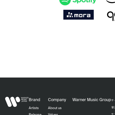
Brand
Company
Warner Music Group
サ
音
Artists
About us
サ
Release
Values