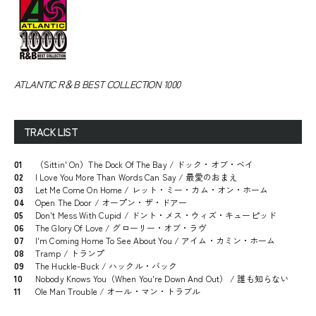
ATLANTIC R＆B BEST COLLECTION 1000
TRACK LIST
01
（Sittin' On）The Dock Of The Bay / ドック・オブ・ベイ
02
I Love You More Than Words Can Say / 最愛のおまえ
03
Let Me Come On Home / レット・ミー・カム・オン・ホーム
04
Open The Door / オープン・ザ・ドアー
05
Don't Mess With Cupid / ドント・メス・ウィズ・キューピッド
06
The Glory Of Love / グローリー・オブ・ラヴ
07
I'm Coming Home To See About You / アイム・カミン・ホーム
08
Tramp / トランプ
09
The Huckle-Buck / ハックル・バック
10
Nobody Knows You（When You're Down And Out） / 誰も知らない
11
Ole Man Trouble / オール・マン・トラブル