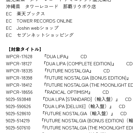
沖縄県 タワーレコード 那覇リウボウ店
EC 楽天ブックス
EC TOWER RECORDS ONLINE
EC Joshin webショップ
EC セブンネットショッピング
【対象タイトル】
WPCR-17628 『DUA LIPA』 CD
WPCR-18127 『DUA LIPA (COMPLETE EDITION)』 CD
WPCR-18335 『FUTURE NOSTALGIA』 CD
WPCR-18398 『FUTURE NOSTALGIA (BONUS EDITION
WPCR-18412 『FUTURE NOSTALGIA (THE MOONLIGHT 
WPCR-18656 『RADICAL OPTIMISM』 CD
9029-593848 『DUA LIPA [STANDARD]（輸入盤）』 CD
9029-590626 『DUA LIPA [DELUXE]（輸入盤）』 CD
9029-528610 『FUTURE NOSTALGIA（輸入盤）』 CD
9029-514219 『FUTURE NOSTALGIA (BONUS EDITION
9029-507610 『FUTURE NOSTALGIA (THE MOONLIGHT