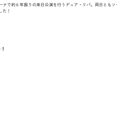
パーアリーナで約６年振りの来日公演を行うデュア・リパ。両日と
した！
ト！