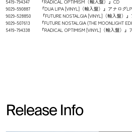
5419-794347 『RADICAL OPTIMISM（輸入盤）』CD
9029-590887 『DUA LIPA [VINYL]（輸入盤）』アナログL
9029-528850 『FUTURE NOSTALGIA [VINYL]（輸入盤
9029-507613 『FUTURE NOSTALGIA (THE MOONLIGHT
5419-794338 『RADICAL OPTIMISM [VINYL]（輸入盤
Release Info