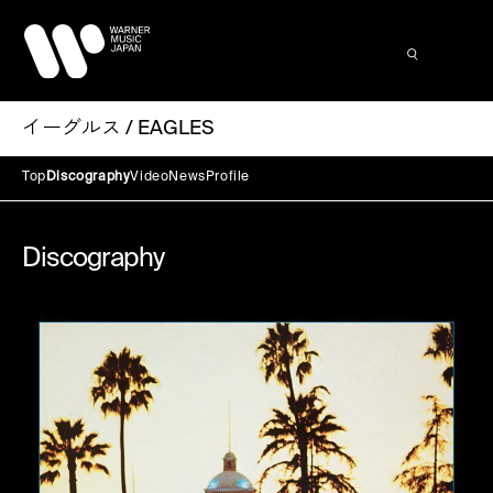
イーグルス / EAGLES
Top
Discography
Video
News
Profile
Discography