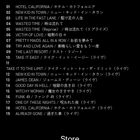
01
HOTEL CALIFORNIA / ホテル・カリフォルニア
02
NEW KID IN TOWN / ニュー・キッド・イン・タウン
03
LIFE IN THE FAST LANE / 駆け足の人生
04
WASTED TIME / 時は流れて
05
WASTED TIME（Reprise） / 時は流れて（リプライズ）
06
VICTIM OF LOVE / 暗黙の日々
07
PRETTY MAIDS ALL IN A ROW / お前を夢みて
08
TRY AND LOVE AGAIN / 素晴らしい愛をもう一度
09
THE LAST RESORT / ラスト・リゾート
10
TAKE IT EASY / テイク・イット・イージー（ライヴ）
11
TAKE IT TO THE LIMIT / テイク・イット・トゥ・ザ・リミット（ライヴ）
12
NEW KID IN TOWN / ニュー・キッド・イン・タウン（ライヴ）
13
JAMES DEAN / ジェームス・ディーン（ライヴ）
14
GOOD DAY IN HELL / 地獄の良き日（ライヴ）
15
WITCHY WOMAN / 魔女のささやき（ライヴ）
16
FUNK 49 / ファンク 49（ライヴ）
17
ONE OF THESE NIGHTS / 呪われた夜（ライヴ）
18
HOTEL CALIFORNIA / ホテル・カリフォルニア（ライヴ）
19
ALREADY GONE / 過ぎた事（ライヴ）
Store