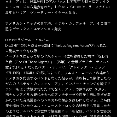
ォルニア』は、通算5作目のアルバムとして76年12月8日にアサイラ
ム・レコーズから発表された。したがって2017年はリリースから40
周年というアニヴァーサリー・イヤーとなる。
アメリカン・ロックの金字塔、ホテル・カリフォルニア、４０周年
記念デラックス・エディション発売
Disc1:オリジナル・アルバム
Disc2:76年の10月20日から22日にThe Los Angeles Forumで行われた、
未発表ライヴを収録
イーグルスにとって初の全米チャート1位を獲得した前作『呪われ
た夜（One Of These Nights）』（75年）と全米プラチナ・ディスク
認定第1号ともなったベスト・アルバム『グレイテスト・ヒッツ
1971-1975』（76年）の成功によって、ウエスト・コーストの雄から
アメリカを代表するバンドとなった彼らが、満を持して制作したの
がこの『ホテル・カリフォルニア』。メンバー・チェンジを経てサ
ウンドもより洗練されただけでなく、アメリカ建国200年を迎え、
沸き立つアメリカ現代社会へのアンチテーゼや商業主義に重点が置
かれていた音楽業界へのシニカルな視点を露わにしながら、当時隆
盛を極めていたウエスト・コースト・ロックの終焉をも宣言したか
のようなアルバムは全世界で爆発的ヒットを記録。バンドを世界規
模のアーティストへと押し上げると同時にロック史に残る不滅の金