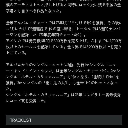
模のアーティストへと押し上げると同時にロック史に残る不滅の金
字塔とも言うべき作品となった。
全米アルバム・チャートでは77年1月15日付けで1位を獲得、その後4
～5月にかけて5週連続で1位の座に輝き、トータルでは8週間ナンバ
ーワンを記録した（77年度年間チャート4位）。
アメリカでは発売後1年間で600万枚を売り上げ、これまでに1,700万
枚以上のセールスを記録している。全世界では3,200万枚以上を売り
上げている。
アルバムからのシングル・カットは3曲、先行1stシングル「ニュ
ー・キッド・イン・タウン」は全米シングル・チャート1位、2ndシ
ングル「ホテル・カリフォルニア」も1位となり、2曲続けてNo.1を
獲得。3rdシングルの「駆け足の人生」も全米11位のヒットとなっ
た。
シングル「ホテル・カリフォルニア」は78年にはグラミー賞最優秀
レコード賞を受賞した。
TRACK LIST