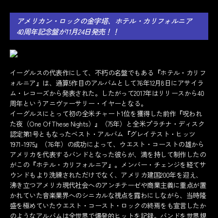
アメリカン・ロックの金字塔、ホテル・カリフォルニア
40周年記念盤が11月24日発売！！
イーグルスの代表作にして、不朽の名盤でもある『ホテル・カリフ
ォルニア』は、通算5作目のアルバムとして76年12月8日にアサイラ
ム・レコーズから発表された。したがって2017年はリリースから40
周年というアニヴァーサリー・イヤーとなる。
イーグルスにとって初の全米チャート1位を獲得した前作『呪われ
た夜（One Of These Nights）』（75年）と全米プラチナ・ディスク
認定第1号ともなったベスト・アルバム『グレイテスト・ヒッツ
1971-1975』（76年）の成功によって、ウエスト・コーストの雄から
アメリカを代表するバンドとなった彼らが、満を持して制作したの
がこの『ホテル・カリフォルニア』。メンバー・チェンジを経てサ
ウンドもより洗練されただけでなく、アメリカ建国200年を迎え、
沸き立つアメリカ現代社会へのアンチテーゼや商業主義に重点が置
かれていた音楽業界へのシニカルな視点を露わにしながら、当時隆
盛を極めていたウエスト・コースト・ロックの終焉をも宣言したか
のようなアルバムは全世界で爆発的ヒットを記録。バンドを世界規