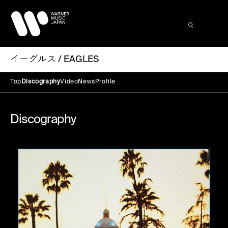
イーグルス / EAGLES
Top
Discography
Video
News
Profile
Discography