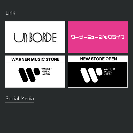
Link
Social Media