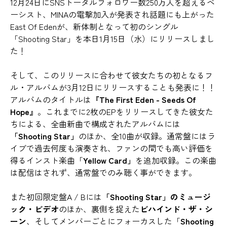
12月24日にSNSトータルフォロワー数250万人を超えるベ
ーシスト、MINAの電撃加入が発表され話題にも上がった
East Of Edenが、新体制となって初のシングル
「Shooting Star」を本日1月15日（水）にリリースしまし
た！
そして、このリリースに合わせて彼女たちの初となるフ
ル・アルバムが3月12日にリリースすることも発表に！！
アルバムのタイトルは
『The First Eden - Seeds Of
Hope』
。これまでに2枚のEPをリリースしてきた彼女た
ちによる、全曲新曲で構成されたアルバムには
「Shooting Star」
のほか、全10曲が収録。通常盤にはラ
イブで過去何度も演奏され、ファンの間でも高い評価を
得るインスト楽曲「
Yellow Card」
を追加収録。この楽曲
は配信はされず、通常盤でのみ聴く事ができます。
また初回限定盤A / Bには
「Shooting Star」のミュージ
ック・ビデオ
のほか、裏側を捉えた
ビハインド・ザ・シ
ーン
、そしてメンバーごとにフォーカスした「
Shooting