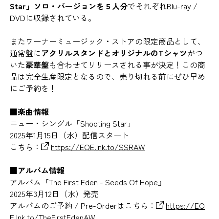
Star」ソロ・バージョンを５人分
でそれぞれBlu-ray /
DVDに収録されている。
またワーナーミュージック・ストアの限定商品として、
通常盤に
アクリルスタンドとオリジナルのTシャツ
がつ
いた
豪華盤
も合わせてリリースされる事が決定！この商
品は完全生産限定となるので、売り切れる前にぜひ早め
にご予約を！
■楽曲情報
ニュー・シングル「Shooting Star」
2025年1月15日（水）配信スタート
こちら：
https://EOE.lnk.to/SSRAW
■アルバム情報
アルバム『The First Eden - Seeds Of Hope』
2025年3月12日（水）発売
アルバムのご予約 / Pre-Orderはこちら：
https://EO
E.lnk.to/TheFirstEdenAW