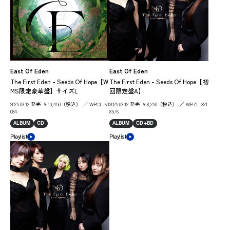
East Of Eden
East Of Eden
The First Eden - Seeds Of Hope【W
The First Eden - Seeds Of Hope【初
MS限定豪華盤】サイズL
回限定盤A】
2025.03.12 発売 ￥10,450（税込） ／ WPCL-60
2025.03.12 発売 ￥8,250（税込） ／ WPZL-321
084
85/6
ALBUM
CD
ALBUM
CD+BD
Playlist
Playlist