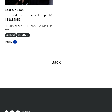
East Of Eden
The First Eden - Seeds Of Hope【初
回限定盤B】
2025.03.12 発売 ￥8,250（税込） ／ WPZL-321
87/8
ALBUM
CD+DVD
Playlist
Back