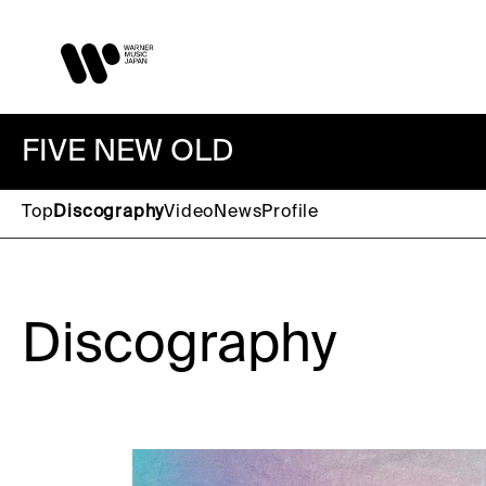
FIVE NEW OLD
Top
Discography
Video
News
Profile
Discography