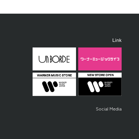
Link
Social Media