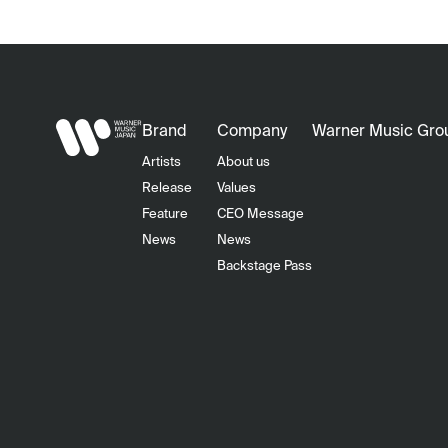
Brand
Company
Warner Music Gro
Artists
About us
Release
Values
Feature
CEO Message
News
News
Backstage Pass