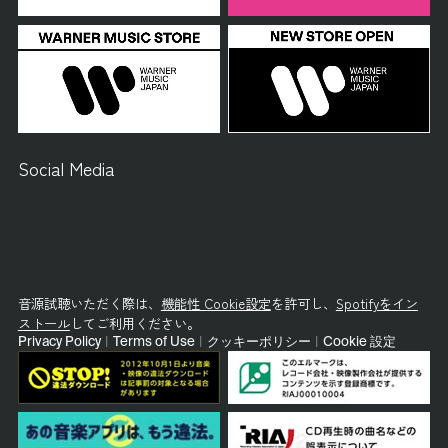
Social Media
音源試聴いただく際は、
機能性 Cookie設定
を許可し、
Spotifyをイン
ストール
してご利用ください。
Privacy Policy
|
Terms of Use
|
クッキーポリシー
|
Cookie 設定