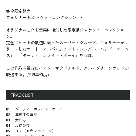
完全限定発売！！
フォリナー 紙ジャケットコレクション 3
オリジナルＬＰを忠実に復刻した限定紙ジャケット・コレクショ
ン。
完全にヒットの軌道に乗ったスーパー・グループ、フォリナーがリ
リースしたサード・アルバム。ヒット・シングル「ヘッド・ゲーム
ス」、「ダーティ・ホワイト・ボーイ」を収録。
この作品を最後にイアン・マクドナルド、アル・グリーンウッドが
脱退する。(1979年作品)
TRACK LIST
01
ダーティ・ホワイト・ボーイ
02
真夜中の電話
03
女たち
04
反逆の夜
05
１７（セヴンティーン）