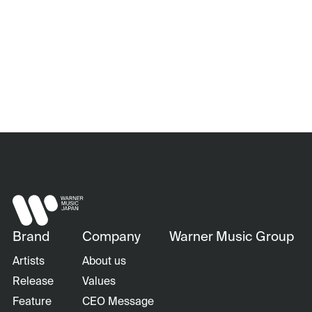
Brand
Company
Warner Music Group
Artists
About us
Release
Values
Feature
CEO Message