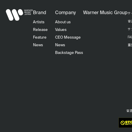
Brand
Company
Warner Music Group
サ
音
Artists
About us
サ
Release
Values
F
Feature
CEO Message
重
News
News
Backstage Pass
音