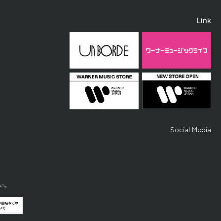
Link
Social Media
い。