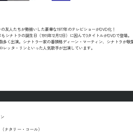
ラの友人たちが勢揃いした豪華な1977年のテレビショーがDVD化！
年もシナトラの誕生日（1915年12月12日）に因んで3タイトルがDVDで登場。
ちが数多く出演。シナトラ一家の番頭格ディーン・マーティン、シナトラが
ロレッタ・リンといった人気歌手が出演しています。
キン
ド（ナタリー・コール）