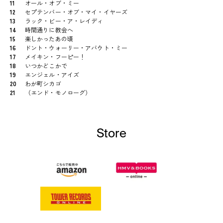
11
オール・オブ・ミー
12
セプテンバー・オブ・マイ・イヤーズ
13
ラック・ビー・ア・レイディ
14
時間通りに教会へ
15
楽しかったあの頃
16
ドント・ウォーリー・アバウト・ミー
17
メイキン・フーピー！
18
いつかどこかで
19
エンジェル・アイズ
20
わが町シカゴ
21
（エンド・モノローグ）
Store