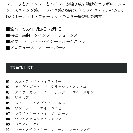
シナトラとクインシーとベイシーが繰り成す絶妙なコラボレーショ
ン。スウィング感、ドライヴ感が堪能できるライヴ・アルバムが、
DVDオーディオ・フォーマットでより一層輝きを増す！
■録音：1966年1月26日～2月1日
■指揮・編曲：クインシー・ジョーンズ
■演奏：カウント・ベイシー・オーケストラ
■プロデュース：ソニー・バーク
TRACK LIST
01
カム・フライ・ウィズ・ミー
02
アイヴ・ガット・ア・クラッシュ・オン・ユー
03
アイヴ・ガット・ユー・アンダー・マイ・スキン
04
いそしぎ
05
ストリート・オブ・ドリームス
06
ワン・フォー・マイ・ベイビー
07
フライ・ミー・トゥ・ザ・ムーン
08
ワン・オクロック・ジャンプ
09
（モノローグ）
10
ユー・メイク・ミー・フィール・ソー・ヤング