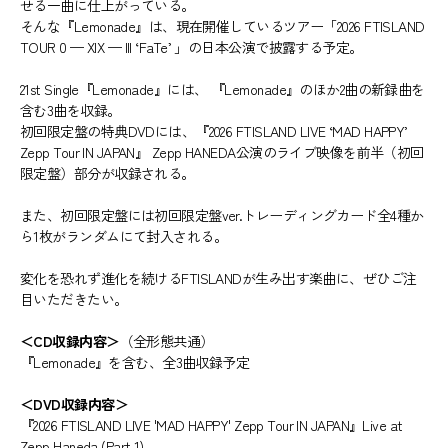
せる一曲に仕上がっている。
そんな『Lemonade』は、現在開催しているツアー「2026 FTISLAND
TOUR 0 — XIX — III ‘FaTe’ 」の日本公演で披露する予定。
21st Single『Lemonade』には、 『Lemonade』のほか2曲の新録曲を
含む3曲を収録。
初回限定盤の特典DVDには、『2026 FTISLAND LIVE ‘MAD HAPPY’
Zepp Tour IN JAPAN』 Zepp HANEDA公演のライブ映像を前半（初回
限定盤）部分が収録される。
また、初回限定盤には初回限定盤ver.トレーディングカード全4種か
ら1枚がランダムにて封入される。
変化を恐れず進化を続けるFTISLANDが生み出す楽曲に、ぜひご注
目いただきたい。
＜CD収録内容＞
（全形態共通）
『Lemonade』を含む、全3曲収録予定
＜DVD収録内容＞
『2026 FTISLAND LIVE 'MAD HAPPY' Zepp Tour IN JAPAN』Live at
Zepp Haneda (Part 1)