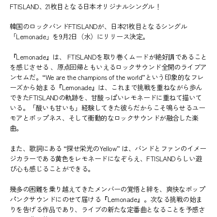
FTISLAND、21枚目となる日本オリジナルシングル！
韓国のロックバンドFTISLANDが、日本21枚目となるシングル
「Lemonade」を9月2日（水）にリリース決定。
『Lemonade』は、 FTISLANDを取り巻くムードが絶好調であること
を感じさせる 、原点回帰ともいえるロックサウンド全開のライブア
ンセムだ。“We are the champions of the world”という印象的なフレ
ーズから始まる『Lemonade』は、これまで挑戦を重ねながら歩ん
できたFTISLANDの軌跡を、甘酸っぱいレモネードに重ねて描いて
いる。「酸いも甘いも」経験してきた彼らだからこそ鳴らせるユー
モアとポップネス、そして衝動的なロックサウンドが融合した楽
曲。
また、歌詞にある “探せ栄光のYellow” は、バンドとファンのイメー
ジカラーである黄色をレモネードになぞらえ、FTISLANDらしい遊
び心も感じることができる。
幾多の困難を乗り越えてきたメンバーの覚悟と絆を、爽快なポップ
パンクサウンドにのせて届ける『Lemonade』。次なる挑戦の始ま
りを告げる作品であり、ライブの新たな定番曲となることを予感さ