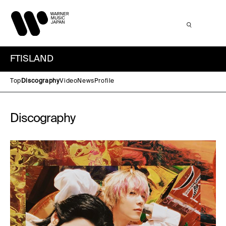
FTISLAND
Top
Discography
Video
News
Profile
Discography