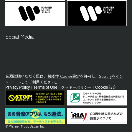
Social Media
音源試聴いただく際は、
機能性 Cookie設定
を許可し、
Spotifyをイン
ストール
してご利用ください。
Privacy Policy
|
Terms of Use
|
クッキーポリシー
|
Cookie 設定
© Warner Music Japan Inc.