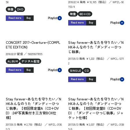
58
2018.02.14 発売 ￥10,185（税込） ／ WPZL-90
153/4
映像
DVD
映像
BD+CD
Read more
Buy
Playlist
Read more
Buy
Playlist
CONCERT 2017~Overture~(COMPL
Stay forever~あなたを守りたい／N
ETE EDITION)
HKみんなのうた「ダンディーひつ
じ執事」
2018.02.07 配信 ／ 190295677855
2017.09.13 発売 ￥1,222（税込） ／ WPCL-1271
ALBUM
デジタル配信
2
Read more
Buy
SINGLE
CD
Playlist
Read more
Buy
Playlist
Stay forever~あなたを守りたい／N
Stay forever~あなたを守りたい／N
HKみんなのうた「ダンディーひつ
HKみんなのうた「ダンディーひつ
じ執事」【初回限定盤A（CD+DV
じ執事」【初回限定盤B（CD+DV
D）:24P写真集付き三方背BOX仕
D）:「ダンディーひつじ執事」ジャ
様】
ケット仕様】
2017.09.13 発売 ￥2,750（税込） ／ WPZL-3136
2017.09.13 発売 ￥2,037（税込） ／ WPZL-3138
2/3
5/6