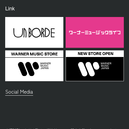
Link
Social Media