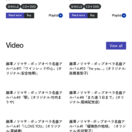
SINGLE
CD+DVD
SINGLE
CD+DVD
Read more
Buy
Read more
Buy
Playlist
Playlist
Video
View all
藤澤ノリマサ - ポップオペラ名曲ア
藤澤ノリマサ - ポップオペラ名曲ア
藤
ルバム#11「ワインレッドの心」(オ
ルバム#10「for you...」(オリジナル:
ル
リジナル:安全地帯)」
高橋真梨子)
（
藤澤ノリマサ - ポップオペラ名曲ア
藤澤ノリマサ - ポップオペラ名曲ア
藤
ルバム#9「駅」(オリジナル:竹内ま
ルバム#8「また逢う日まで」(オリ
ル
りや)
ジナル:尾崎紀世彦)
（
藤澤ノリマサ - ポップオペラ名曲ア
藤澤ノリマサ- ポップオペラ名曲ア
藤
ルバム#7「I LOVE YOU」(オリジナ
ルバム#1「瑠璃色の地球」（オリジ
ル
ル:尾崎豊)
ナル:松田聖子）
ジナ