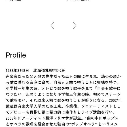
Profile
1983年3月8日 北海道札幌市出身
声楽家だった父と歌の先生だった母との間に生まれ、幼少の頃か
ら歌に溢れる家庭に育ち、自然と人前で唄うことに興味を持つ。
小学校一年生の時、テレビで歌を唄う歌手を見て「自分も歌手に
なりたい」と思うようになり小学校三年生の時、初めてステージ
で歌を唄い、それ以来人前で歌を唄うことが好きになる。2002年
武蔵野音楽大学入学のため上京。卒業後、ソロアーティストとし
てデビューを目指し更に精力的に曲作りとライブ活動を行い、
2008年にアーティスト藤澤ノリマサが誕生。1曲の中にポップス
とオペラの歌唱を融合させた独自の“ポップオペラ” というスタ