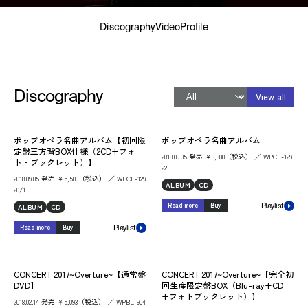
Discography
Video
Profile
Discography
View all
ポップオペラ名曲アルバム【初回限
ポップオペラ名曲アルバム
定盤三方背BOX仕様（2CD+フォ
2018.09.05 発売 ￥3,300（税込） ／ WPCL-129
ト・ブックレット）】
22
2018.09.05 発売 ￥5,500（税込） ／ WPCL-129
ALBUM
CD
20/1
Read more
Buy
ALBUM
CD
Playlist
Read more
Buy
Playlist
CONCERT 2017~Overture~【通常盤
CONCERT 2017~Overture~【完全初
DVD】
回生産限定盤BOX（Blu-ray+CD
+フォトブックレット）】
2018.02.14 発売 ￥5,093（税込） ／ WPBL-904