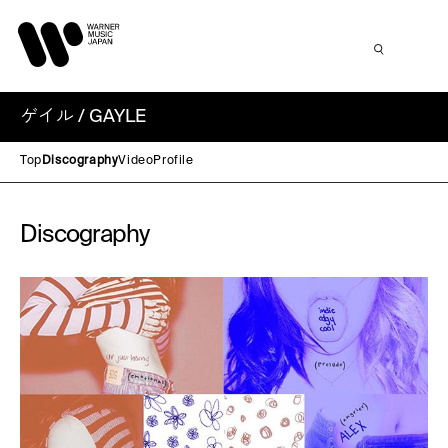
ゲイル / GAYLE
Top
Discography
Video
Profile
Discography