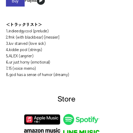
Buy
Playlist
＜トラックリスト＞
1.indieedgycool (prelude)
2.fmk (with blackbear) [messier]
3.luv starved (love sick)
4.kiddie pool (strings)
5.ALEX (angrier)
6.ur just horny (emotional)
7.15 (voice memo)
8.god has a sense of humor (dreamy)
Store