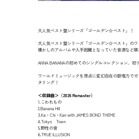
大人気ベスト盤シリーズ「ゴールデン☆ベスト」！
大人気ベスト盤シリーズ「ゴールデン☆ベスト」のワ
懐かしのアルバムや入手困難となっていた音源など順
ANNA BANANAの初めてのシングルコレクション、
ワールドミュージックを原点に変幻自在の歌唱力でガール
タリング！
＜収録曲＞（2026 Remaster）
1.こわれもの
2.Banana Hill
3.Ka・Chi・Kan with JAMES BOND THEME
4.Tokyo Town
5.野性の音
6.TRUE ILLUSION