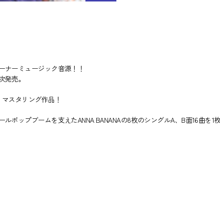
ーナーミュージック音源！！
次発売。
初リマスタリング作品！
ポップブームを支えたANNA BANANAの8枚のシングルA、B面16曲