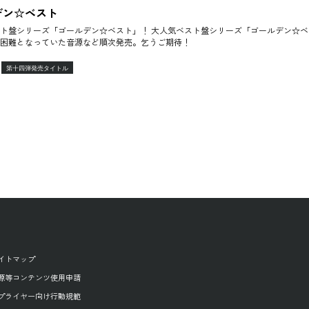
デン☆ベスト
ト盤シリーズ「ゴールデン☆ベスト」！ 大人気ベスト盤シリーズ「ゴールデン☆ベ
困難となっていた音源など順次発売。乞うご期待！
第十四弾発売タイトル
イトマップ
源等コンテンツ使用申請
プライヤー向け行動規範