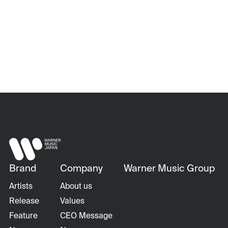
Brand
Company
Warner Music Group
Artists
About us
Release
Values
Feature
CEO Message