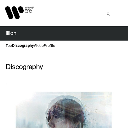
illion
Top
Discography
Video
Profile
Discography