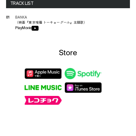
TRACK LIST
01
BANKA
（
映画『東京喰種 トーキョーグール』主題歌
）
PlayMovie
Store