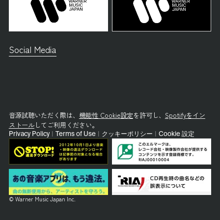
Social Media
音源試聴いただく際は、
機能性 Cookie設定
を許可し、
Spotifyをイン
ストール
してご利用ください。
Privacy Policy
|
Terms of Use
|
クッキーポリシー
|
Cookie 設定
© Warner Music Japan Inc.