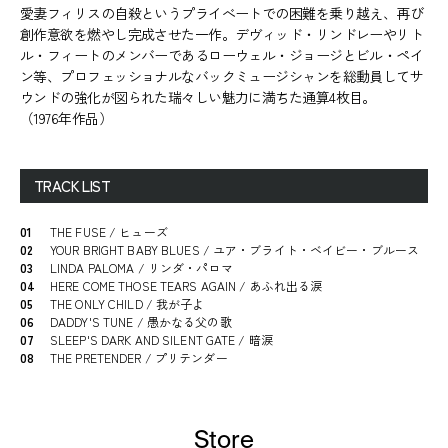
愛妻フィリスの自殺というプライべートでの困難を乗り越え、再び
創作意欲を燃やし完成させた一作。デヴィッド・リンドレーやリト
ル・フィートのメンバーであるローウェル・ジョージとビル・ペイ
ン等、プロフェッショナルなバックミュージシャンを総動員してサ
ウンドの強化が図られた瑞々しい魅力に満ちた通算4枚目。
（1976年作品）
TRACK LIST
01
THE FUSE / ヒューズ
02
YOUR BRIGHT BABY BLUES / ユア・ブライト・ベイビー・ブルース
03
LINDA PALOMA / リンダ・パロマ
04
HERE COME THOSE TEARS AGAIN / あふれ出る涙
05
THE ONLY CHILD / 我が子よ
06
DADDY'S TUNE / 愚かなる父の歌
07
SLEEP'S DARK AND SILENT GATE / 暗涙
08
THE PRETENDER / プリテンダー
Store