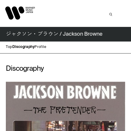
ジャクソン・ブラウン / Jackson Browne
Top
Discography
Profile
Discography