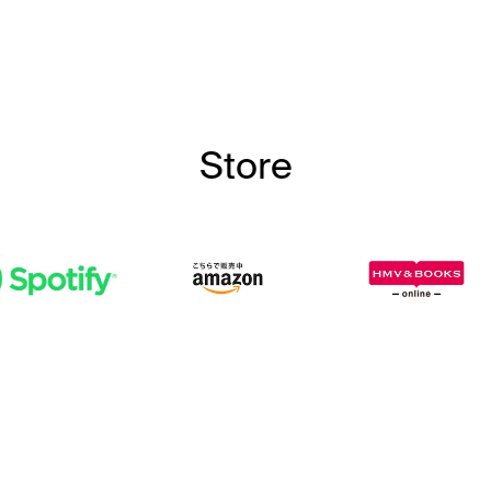
Store