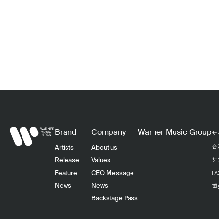
Brand
Company
Warner Music Group
サ
音
Artists
About us
サ
Release
Values
F
Feature
CEO Message
重
News
News
Backstage Pass