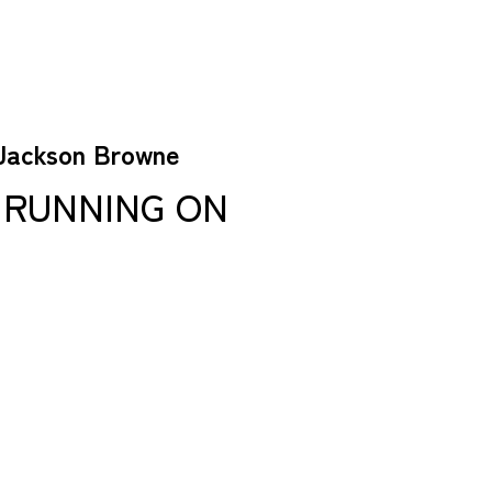
kson Browne
UNNING ON