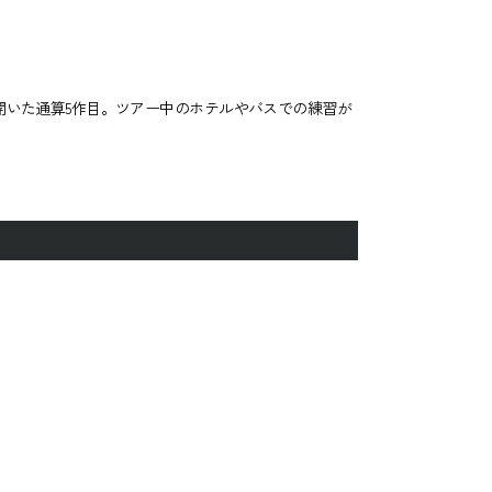
いた通算5作目。ツアー中のホテルやバスでの練習が