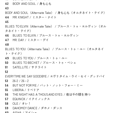
42
BODY AND SOUL / 身も心も
43
BODY AND SOUL（Alternate Take） / 身も心も（オルタネイト・テイク）
44
MR. KNIGHT / ミスター・ナイト
45
BLUES TO ELVIN（Alternate Take） / ブルース・トゥ・エルヴィン（オル
タネイト・テイク）
46
BLUES TO ELVIN / ブルース・トゥ・エルヴィン
47
MR. DAY / ミスター・デイ
48
BLUES TO YOU（Alternate Take） / ブルース・トゥ・ユー（オルタネイ
ト・テイク）
49
BLUES TO YOU / ブルース・トゥ・ユー
50
BLUES TO BECHET / ブルース・トゥ・ベシェ
51
SATELLITE / サテライト
52
EVERYTIME WE SAY GOODBYE / エヴリタイム・ウイ・セイ・グッドバイ
53
26-2 / 26－2
54
BUT NOT FOR ME / バット・ノット・フォー・ミー
55
LIBERIA / リベリア
56
THE NIGHT HAS A THOUSAND EYES / 夜は千の眼を持つ
57
EQUINOX / イクイノックス
58
OLE / オレ！
59
DAHOMEY DANCE / ダホメ・ダンス
60
AISHA / アイシャ