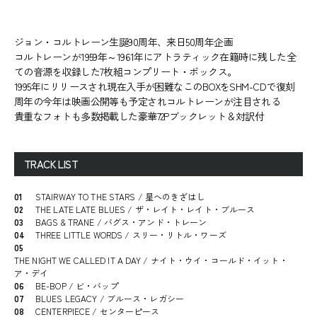
ジョン・コルトレーン生誕90周年、来日50周年企画
コルトレーンが1959年～1961年にアトラティック在籍時に残した全
ての音源を収録した7枚組コンプリート・ボックス。
1995年にリリースされ現在入手が困難なこのBOXをSHM-CDで復刻
周年の今年は映画公開等も予定されコルトレーンが注目される
貴重なフォトも多数掲載した豪華72Pブックレット＆対訳付
TRACK LIST
01
STAIRWAY TO THE STARS / 星へのきざはし
02
THE LATE LATE BLUES / ザ・レイト・レイト・ブルース
03
BAGS & TRANE / バグス・アンド・トレーン
04
THREE LITTLE WORDS / スリー・リトル・ワーズ
05
THE NIGHT WE CALLED IT A DAY / ナイト・ウイ・コールド・イット・
ア・デイ
06
BE-BOP / ビ・バップ
07
BLUES LEGACY / ブルース・レガシー
08
CENTERPIECE / センターピース