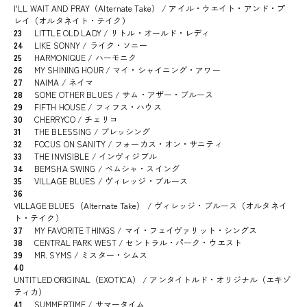
I'LL WAIT AND PRAY（Alternate Take） / アイル・ウエイト・アンド・プ
レイ（オルタネイト・テイク）
23
LITTLE OLD LADY / リトル・オールド・レディ
24
LIKE SONNY / ライク・ソニー
25
HARMONIQUE / ハーモニク
26
MY SHINING HOUR / マイ・シャイニング・アワー
27
NAIMA / ネイマ
28
SOME OTHER BLUES / サム・アザー・ブルース
29
FIFTH HOUSE / フィフス・ハウス
30
CHERRYCO / チェリコ
31
THE BLESSING / ブレッシング
32
FOCUS ON SANITY / フォーカス・オン・サニティ
33
THE INVISIBLE / インヴィジブル
34
BEMSHA SWING / ベムシャ・スイング
35
VILLAGE BLUES / ヴィレッジ・ブルース
36
VILLAGE BLUES（Alternate Take） / ヴィレッジ・ブルース（オルタネイ
ト・テイク）
37
MY FAVORITE THINGS / マイ・フェイヴァリット・シングス
38
CENTRAL PARK WEST / セントラル・パーク・ウエスト
39
MR. SYMS / ミスター・シムス
40
UNTITLED ORIGINAL（EXOTICA） / アンタイトルド・オリジナル（エキゾ
ティカ）
41
SUMMERTIME / サマータイム