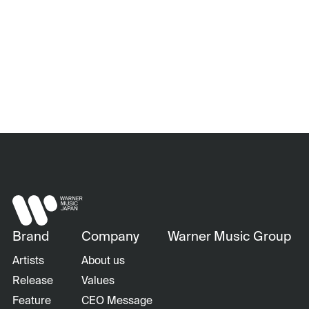
Brand
Company
Warner Music Group
Artists
About us
Release
Values
Feature
CEO Message