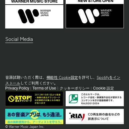
Social Media
音源試聴いただく際は、
機能性 Cookie設定
を許可し、
Spotifyをイン
ストール
してご利用ください。
Privacy Policy
|
Terms of Use
|
クッキーポリシー
|
Cookie 設定
© Warner Music Japan Inc.