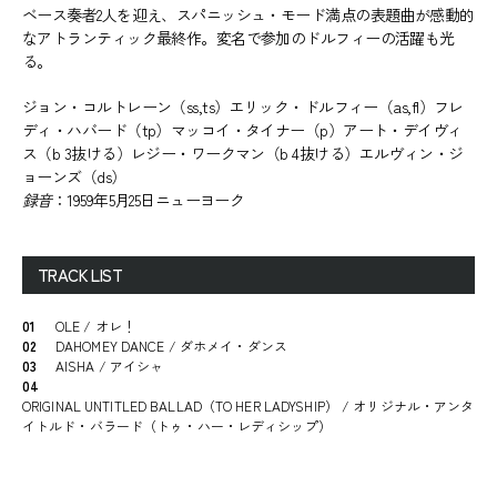
ベース奏者2人を迎え、スパニッシュ・モード満点の表題曲が感動的
なアトランティック最終作。変名で参加のドルフィーの活躍も光
る。
ジョン・コルトレーン（ss,ts）エリック・ドルフィー（as,fl）フレ
ディ・ハバード（tp）マッコイ・タイナー（p）アート・デイヴィ
ス（b 3抜ける）レジー・ワークマン（b 4抜ける）エルヴィン・ジ
ョーンズ（ds）
録音
：1959年5月25日ニューヨーク
TRACK LIST
01
OLE / オレ！
02
DAHOMEY DANCE / ダホメイ・ダンス
03
AISHA / アイシャ
04
ORIGINAL UNTITLED BALLAD（TO HER LADYSHIP） / オリジナル・アンタ
イトルド・バラード（トゥ・ハー・レディシップ）